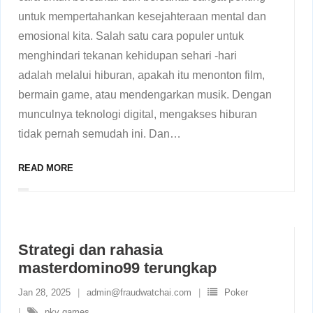
untuk mempertahankan kesejahteraan mental dan
emosional kita. Salah satu cara populer untuk
menghindari tekanan kehidupan sehari -hari
adalah melalui hiburan, apakah itu menonton film,
bermain game, atau mendengarkan musik. Dengan
munculnya teknologi digital, mengakses hiburan
tidak pernah semudah ini. Dan
…
READ MORE
Strategi dan rahasia
masterdomino99 terungkap
Jan 28, 2025
admin@fraudwatchai.com
Poker
pkv games