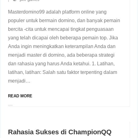
Masterdomino99 adalah platform online yang
populer untuk bermain domino, dan banyak pemain
bercita -cita untuk mencapai tingkat penguasaan
yang telah dicapai oleh beberapa pemain top. Jika
Anda ingin meningkatkan keterampilan Anda dan
menjadi master di domino, ada beberapa strategi
dan rahasia yang harus Anda ketahui. 1. Latihan,
latihan, latihan: Salah satu faktor terpenting dalam
menjadi
…
READ MORE
Rahasia Sukses di ChampionQQ