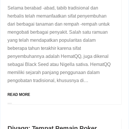
Selama berabad -abad, tabib tradisional dan
herbalis telah memanfaatkan sifat penyembuhan
dari berbagai tanaman dan rempah -rempah untuk
mengobati berbagai penyakit. Salah satu ramuan
yang telah mendapatkan popularitas dalam
beberapa tahun terakhir karena sifat
penyembuhannya adalah HematQQ, juga dikenal
sebagai Black Seed atau Nigella sativa. HematQQ
memiliki sejarah panjang penggunaan dalam
pengobatan tradisional, khususnya di
…
READ MORE
Divaqq: Tempat Pemain Poker