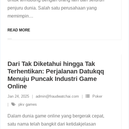
penjuru dunia. Salah satu perusahaan yang
memimpin
…
READ MORE
Dari Tak Diketahui hingga Tak
Terhentikan: Perjalanan Datukqq
Menuju Puncak Industri Game
Online
Jan 24, 2025
admin@fraudwatchai.com
Poker
pkv games
Dalam dunia game online yang bergerak cepat,
satu nama telah bangkit dari ketidakjelasan