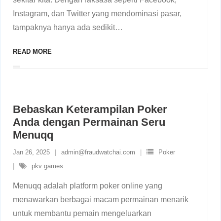
Instagram, dan Twitter yang mendominasi pasar,
tampaknya hanya ada sedikit
…
READ MORE
Bebaskan Keterampilan Poker
Anda dengan Permainan Seru
Menuqq
Jan 26, 2025
admin@fraudwatchai.com
Poker
pkv games
Menuqq adalah platform poker online yang
menawarkan berbagai macam permainan menarik
untuk membantu pemain mengeluarkan