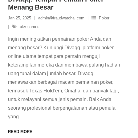
Menang Besar
Jan 25, 2025
admin@fraudwatchai.com
Poker
pkv games
Ingin meningkatkan permainan poker Anda dan
menang besar? Kunjungi Divaqq, platform poker
online utama tempat para pemain menguji
keterampilan mereka dan membawa pulang hadiah
uang tunai dalam jumlah besar. Divaqq
menawarkan berbagai macam permainan poker,
termasuk Texas Hold’em, Omaha, dan banyak lagi,
untuk melayani semua jenis pemain. Baik Anda
seorang profesional berpengalaman atau pemula
yang
…
READ MORE