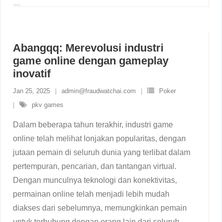
Abangqq: Merevolusi industri
game online dengan gameplay
inovatif
Jan 25, 2025
admin@fraudwatchai.com
Poker
pkv games
Dalam beberapa tahun terakhir, industri game
online telah melihat lonjakan popularitas, dengan
jutaan pemain di seluruh dunia yang terlibat dalam
pertempuran, pencarian, dan tantangan virtual.
Dengan munculnya teknologi dan konektivitas,
permainan online telah menjadi lebih mudah
diakses dari sebelumnya, memungkinkan pemain
untuk terhubung dengan orang lain dari seluruh