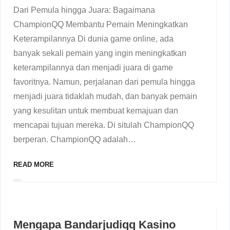
Dari Pemula hingga Juara: Bagaimana
ChampionQQ Membantu Pemain Meningkatkan
Keterampilannya Di dunia game online, ada
banyak sekali pemain yang ingin meningkatkan
keterampilannya dan menjadi juara di game
favoritnya. Namun, perjalanan dari pemula hingga
menjadi juara tidaklah mudah, dan banyak pemain
yang kesulitan untuk membuat kemajuan dan
mencapai tujuan mereka. Di situlah ChampionQQ
berperan. ChampionQQ adalah
…
READ MORE
Mengapa Bandarjudiqq Kasino