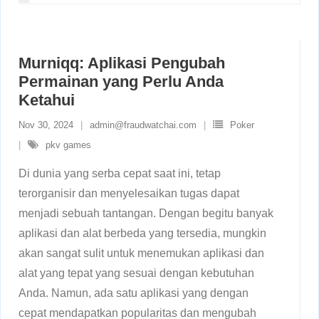
Murniqq: Aplikasi Pengubah
Permainan yang Perlu Anda
Ketahui
Nov 30, 2024
admin@fraudwatchai.com
Poker
pkv games
Di dunia yang serba cepat saat ini, tetap
terorganisir dan menyelesaikan tugas dapat
menjadi sebuah tantangan. Dengan begitu banyak
aplikasi dan alat berbeda yang tersedia, mungkin
akan sangat sulit untuk menemukan aplikasi dan
alat yang tepat yang sesuai dengan kebutuhan
Anda. Namun, ada satu aplikasi yang dengan
cepat mendapatkan popularitas dan mengubah