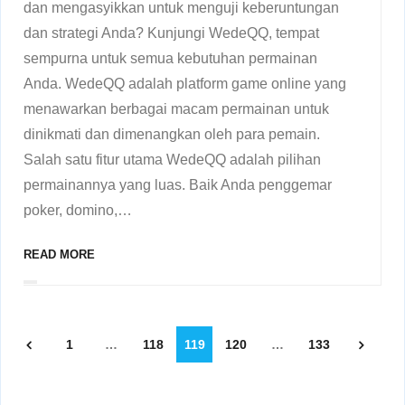
dan mengasyikkan untuk menguji keberuntungan
dan strategi Anda? Kunjungi WedeQQ, tempat
sempurna untuk semua kebutuhan permainan
Anda. WedeQQ adalah platform game online yang
menawarkan berbagai macam permainan untuk
dinikmati dan dimenangkan oleh para pemain.
Salah satu fitur utama WedeQQ adalah pilihan
permainannya yang luas. Baik Anda penggemar
poker, domino,
…
READ MORE
1
…
118
119
120
…
133