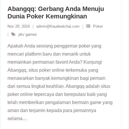
Abangqq: Gerbang Anda Menuju
Dunia Poker Kemungkinan
Nov 28, 2024
admin@fraudwatchai.com
Poker
pkv games
Apakah Anda seorang penggemar poker yang
mencari platform baru dan menarik untuk
memainkan permainan favorit Anda? Kunjungi
Abangqq, situs poker online terkemuka yang
menawarkan banyak kemungkinan bagi pemain
dari semua tingkat keahlian. Abangqq adalah situs
poker online tepercaya dan bereputasi baik yang
telah memberikan pengalaman bermain game yang
aman dan terjamin kepada para pemainnya
selama
…