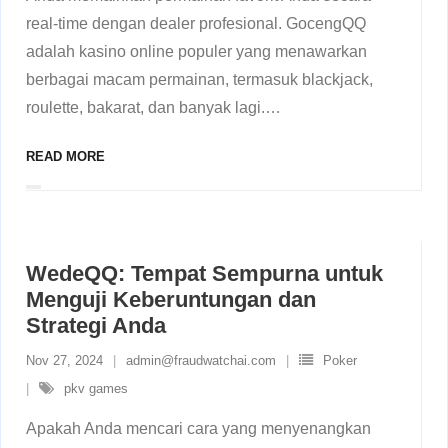
real-time dengan dealer profesional. GocengQQ
adalah kasino online populer yang menawarkan
berbagai macam permainan, termasuk blackjack,
roulette, bakarat, dan banyak lagi.
…
READ MORE
WedeQQ: Tempat Sempurna untuk
Menguji Keberuntungan dan
Strategi Anda
Nov 27, 2024
admin@fraudwatchai.com
Poker
pkv games
Apakah Anda mencari cara yang menyenangkan