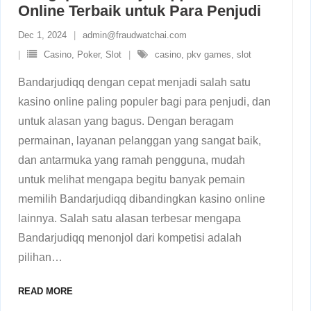
Online Terbaik untuk Para Penjudi
Dec 1, 2024
admin@fraudwatchai.com
Casino
,
Poker
,
Slot
casino
,
pkv games
,
slot
Bandarjudiqq dengan cepat menjadi salah satu
kasino online paling populer bagi para penjudi, dan
untuk alasan yang bagus. Dengan beragam
permainan, layanan pelanggan yang sangat baik,
dan antarmuka yang ramah pengguna, mudah
untuk melihat mengapa begitu banyak pemain
memilih Bandarjudiqq dibandingkan kasino online
lainnya. Salah satu alasan terbesar mengapa
Bandarjudiqq menonjol dari kompetisi adalah
pilihan
…
READ MORE