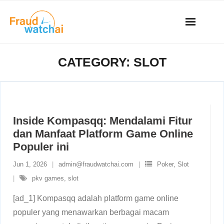
Skip
to
content
CATEGORY:
SLOT
Inside Kompasqq: Mendalami Fitur
dan Manfaat Platform Game Online
Populer ini
Jun 1, 2026
admin@fraudwatchai.com
Poker
,
Slot
pkv games
,
slot
[ad_1] Kompasqq adalah platform game online
populer yang menawarkan berbagai macam