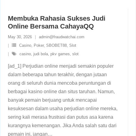
Membuka Rahasia Sukses Judi
Online Bersama CahayaQQ
May 30, 2026
admin@fraudwatchai.com
Casino
,
Poker
,
SBOBET88
,
Slot
casino
,
judi bola
,
pkv games
,
slot
[ad_1] Perjudian online menjadi semakin populer
dalam beberapa tahun terakhir, dengan jutaan
orang di seluruh dunia mencoba peruntungan di
berbagai kasino online dan situs taruhan. Namun,
banyak pemain berjuang untuk mencapai
kesuksesan dalam usaha perjudian online mereka,
sering kali merasa frustrasi dan putus asa karena
kurangnya kemenangan. Jika Anda salah satu dari
pemain ini, jangan
…