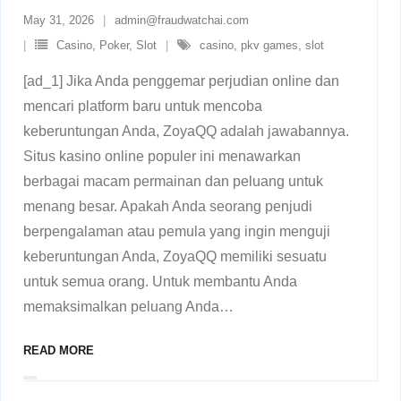
May 31, 2026
admin@fraudwatchai.com
Casino
,
Poker
,
Slot
casino
,
pkv games
,
slot
[ad_1] Jika Anda penggemar perjudian online dan
mencari platform baru untuk mencoba
keberuntungan Anda, ZoyaQQ adalah jawabannya.
Situs kasino online populer ini menawarkan
berbagai macam permainan dan peluang untuk
menang besar. Apakah Anda seorang penjudi
berpengalaman atau pemula yang ingin menguji
keberuntungan Anda, ZoyaQQ memiliki sesuatu
untuk semua orang. Untuk membantu Anda
memaksimalkan peluang Anda
…
READ MORE