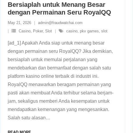
Bersiaplah untuk Menang Besar
dengan Permainan Seru RoyalQQ
May 21, 2026
admin@fraudwatchai.com
Casino
,
Poker
,
Slot
casino
,
pkv games
,
slot
[ad_1] Apakah Anda siap untuk menang besar
dengan permainan seru RoyalQQ? Jika demikian,
bersiaplah untuk memulai perjalanan yang
mendebarkan dan bermanfaat dengan salah satu
platform kasino online terbaik di industri ini.
RoyalQQ menawarkan beragam permainan yang
pasti akan membuat Anda terhibur selama berjam-
jam, sekaligus memberi Anda kesempatan untuk
mendapatkan kemenangan yang mengesankan.
Salah satu alasan
…
READ MORE