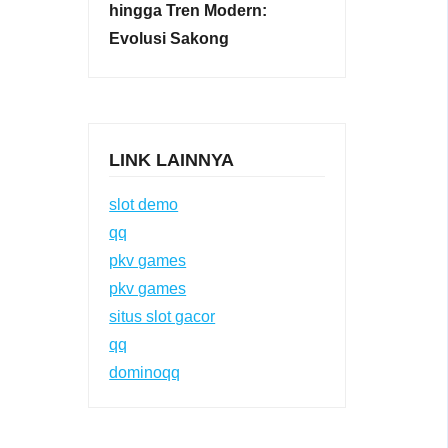
hingga Tren Modern:
Evolusi Sakong
LINK LAINNYA
slot demo
qq
pkv games
pkv games
situs slot gacor
qq
dominoqq