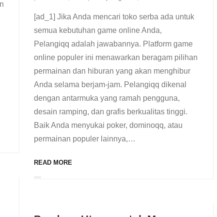
an
[ad_1] Jika Anda mencari toko serba ada untuk
semua kebutuhan game online Anda,
Pelangiqq adalah jawabannya. Platform game
online populer ini menawarkan beragam pilihan
permainan dan hiburan yang akan menghibur
Anda selama berjam-jam. Pelangiqq dikenal
dengan antarmuka yang ramah pengguna,
desain ramping, dan grafis berkualitas tinggi.
Baik Anda menyukai poker, dominoqq, atau
permainan populer lainnya,
…
READ MORE