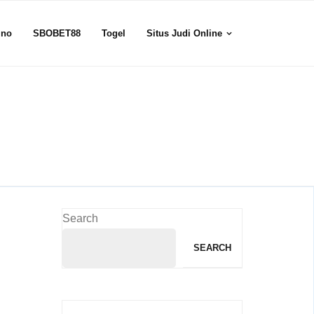
ino
SBOBET88
Togel
Situs Judi Online
Search
SEARCH