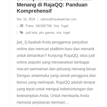
Menang di RajaQQ: Panduan
Komprehensif
Nov 16, 2024
admin@fraudwatchai.com
Poker
,
SBOBET88
,
Slot
,
Togel
judi bola
,
pkv games
,
slot
,
togel
[ad_1] Apakah Anda penggemar perjudian
online dan mencari platform baru dan menarik
untuk dimainkan? Kunjungi RajaQQ, situs judi
online populer yang menawarkan berbagai
macam permainan dan peluang menang besar.
Dengan antarmuka yang ramah pengguna dan
bonus yang melimpah, RajaQQ adalah tempat
yang tepat untuk menguji keberuntungan dan
keterampilan Anda. Untuk membantu Anda
memulai perjalanan bermain
…