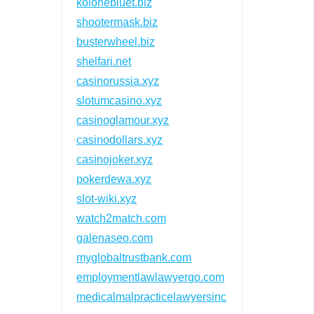
kolohebluet.biz
shootermask.biz
busterwheel.biz
shelfari.net
casinorussia.xyz
slotumcasino.xyz
casinoglamour.xyz
casinodollars.xyz
casinojoker.xyz
pokerdewa.xyz
slot-wiki.xyz
watch2match.com
galenaseo.com
myglobaltrustbank.com
employmentlawlawyergo.com
medicalmalpracticelawyersinc