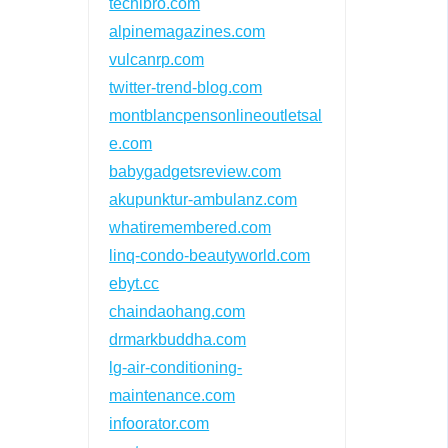
techibro.com
alpinemagazines.com
vulcanrp.com
twitter-trend-blog.com
montblancpensonlineoutletsal
e.com
babygadgetsreview.com
akupunktur-ambulanz.com
whatiremembered.com
linq-condo-beautyworld.com
ebyt.cc
chaindaohang.com
drmarkbuddha.com
lg-air-conditioning-
maintenance.com
infoorator.com