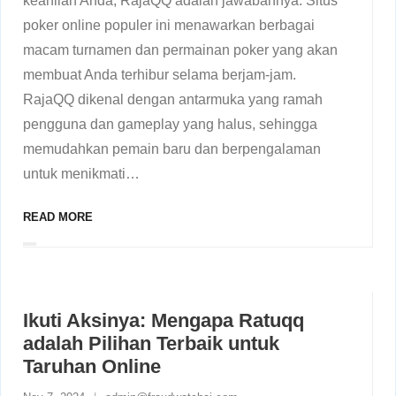
keahlian Anda, RajaQQ adalah jawabannya. Situs
poker online populer ini menawarkan berbagai
macam turnamen dan permainan poker yang akan
membuat Anda terhibur selama berjam-jam.
RajaQQ dikenal dengan antarmuka yang ramah
pengguna dan gameplay yang halus, sehingga
memudahkan pemain baru dan berpengalaman
untuk menikmati
…
READ MORE
Ikuti Aksinya: Mengapa Ratuqq
adalah Pilihan Terbaik untuk
Taruhan Online