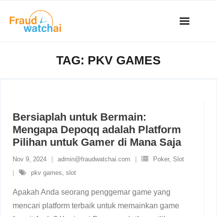
Skip
to
content
TAG:
PKV GAMES
Bersiaplah untuk Bermain:
Mengapa Depoqq adalah Platform
Pilihan untuk Gamer di Mana Saja
Nov 9, 2024
admin@fraudwatchai.com
Poker
,
Slot
pkv games
,
slot
Apakah Anda seorang penggemar game yang
mencari platform terbaik untuk memainkan game