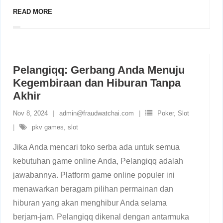
READ MORE
Pelangiqq: Gerbang Anda Menuju
Kegembiraan dan Hiburan Tanpa
Akhir
Nov 8, 2024
admin@fraudwatchai.com
Poker
,
Slot
pkv games
,
slot
Jika Anda mencari toko serba ada untuk semua
kebutuhan game online Anda, Pelangiqq adalah
jawabannya. Platform game online populer ini
menawarkan beragam pilihan permainan dan
hiburan yang akan menghibur Anda selama
berjam-jam. Pelangiqq dikenal dengan antarmuka