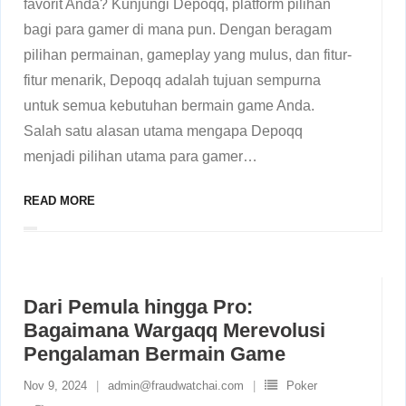
favorit Anda? Kunjungi Depoqq, platform pilihan
bagi para gamer di mana pun. Dengan beragam
pilihan permainan, gameplay yang mulus, dan fitur-
fitur menarik, Depoqq adalah tujuan sempurna
untuk semua kebutuhan bermain game Anda.
Salah satu alasan utama mengapa Depoqq
menjadi pilihan utama para gamer
…
READ MORE
Dari Pemula hingga Pro:
Bagaimana Wargaqq Merevolusi
Pengalaman Bermain Game
Nov 9, 2024
admin@fraudwatchai.com
Poker