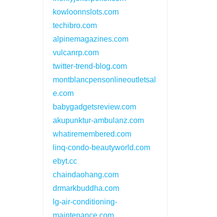
kowloonnslots.com
techibro.com
alpinemagazines.com
vulcanrp.com
twitter-trend-blog.com
montblancpensonlineoutletsal
e.com
babygadgetsreview.com
akupunktur-ambulanz.com
whatiremembered.com
linq-condo-beautyworld.com
ebyt.cc
chaindaohang.com
drmarkbuddha.com
lg-air-conditioning-
maintenance.com