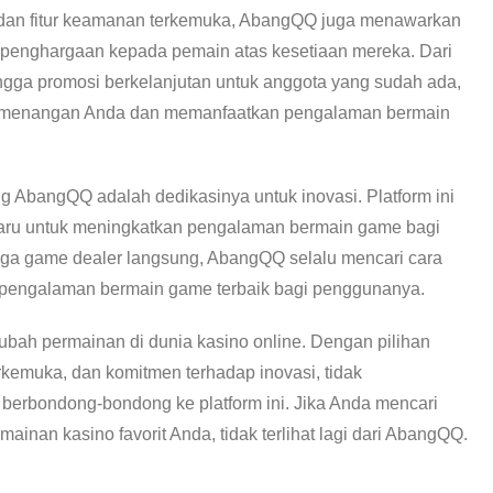
dan fitur keamanan terkemuka, AbangQQ juga menawarkan
 penghargaan kepada pemain atas kesetiaan mereka. Dari
ngga promosi berkelanjutan untuk anggota yang sudah ada,
kemenangan Anda dan memanfaatkan pengalaman bermain
ng AbangQQ adalah dedikasinya untuk inovasi. Platform ini
aru untuk meningkatkan pengalaman bermain game bagi
ingga game dealer langsung, AbangQQ selalu mencari cara
n pengalaman bermain game terbaik bagi penggunanya.
ah permainan di dunia kasino online. Dengan pilihan
kemuka, dan komitmen terhadap inovasi, tidak
rbondong-bondong ke platform ini. Jika Anda mencari
inan kasino favorit Anda, tidak terlihat lagi dari AbangQQ.