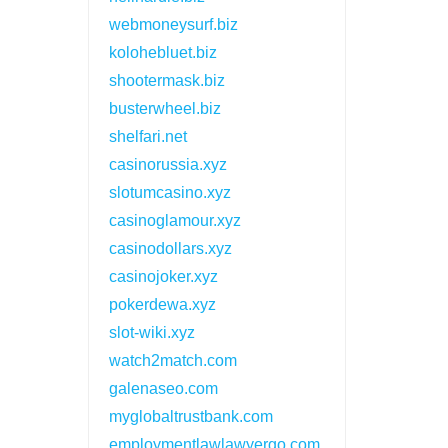
webmoneysurf.biz
kolohebluet.biz
shootermask.biz
busterwheel.biz
shelfari.net
casinorussia.xyz
slotumcasino.xyz
casinoglamour.xyz
casinodollars.xyz
casinojoker.xyz
pokerdewa.xyz
slot-wiki.xyz
watch2match.com
galenaseo.com
myglobaltrustbank.com
employmentlawlawyergo.com