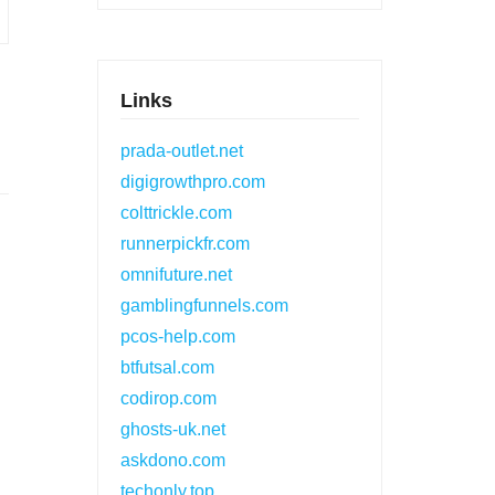
Links
prada-outlet.net
digigrowthpro.com
colttrickle.com
runnerpickfr.com
omnifuture.net
gamblingfunnels.com
pcos-help.com
btfutsal.com
codirop.com
ghosts-uk.net
askdono.com
techonly.top