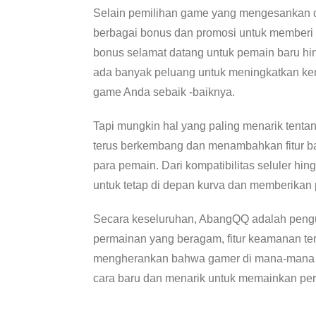
Selain pemilihan game yang mengesankan 
berbagai bonus dan promosi untuk memberi
bonus selamat datang untuk pemain baru hi
ada banyak peluang untuk meningkatkan 
game Anda sebaik -baiknya.
Tapi mungkin hal yang paling menarik tenta
terus berkembang dan menambahkan fitur b
para pemain. Dari kompatibilitas seluler h
untuk tetap di depan kurva dan memberika
Secara keseluruhan, AbangQQ adalah pengub
permainan yang beragam, fitur keamanan ter
mengherankan bahwa gamer di mana-mana be
cara baru dan menarik untuk memainkan perma