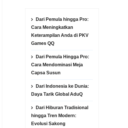
Dari Pemula hingga Pro:
Cara Meningkatkan
Keterampilan Anda di PKV
Games QQ
Dari Pemula Hingga Pro:
Cara Mendominasi Meja
Capsa Susun
Dari Indonesia ke Dunia:
Daya Tarik Global AduQ
Dari Hiburan Tradisional
hingga Tren Modern:
Evolusi Sakong