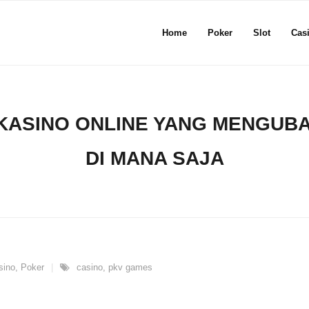
Home
Poker
Slot
Cas
KASINO ONLINE YANG MENGUB
DI MANA SAJA
sino
,
Poker
casino
,
pkv games