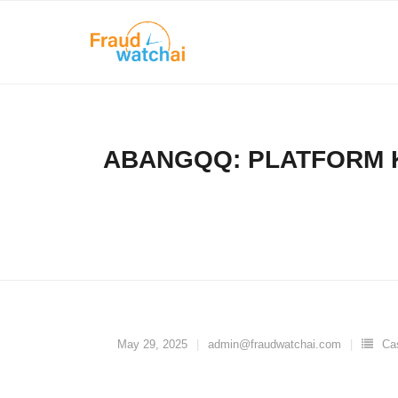
Skip
to
content
ABANGQQ: PLATFORM 
May 29, 2025
admin@fraudwatchai.com
Ca