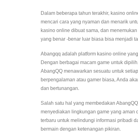
Dalam beberapa tahun terakhir, kasino onli
mencari cara yang nyaman dan menarik unt
kasino online dibuat sama, dan menemuka
yang benar -benar luar biasa bisa menjadi t
Abangqq adalah platform kasino online ya
Dengan berbagai macam game untuk dipilih, 
AbangQQ menawarkan sesuatu untuk setiap j
berpengalaman atau gamer biasa, Anda aka
dan bertunangan.
Salah satu hal yang membedakan AbangQQ d
menyediakan lingkungan game yang aman da
terbaru untuk melindungi informasi pribad
bermain dengan ketenangan pikiran.