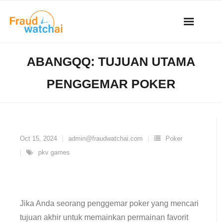
Skip
to
content
ABANGQQ: TUJUAN UTAMA
PENGGEMAR POKER
Oct 15, 2024
admin@fraudwatchai.com
Poker
pkv games
Jika Anda seorang penggemar poker yang mencari
tujuan akhir untuk memainkan permainan favorit