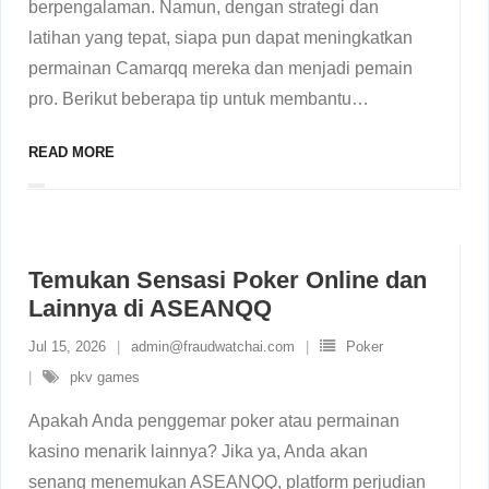
berpengalaman. Namun, dengan strategi dan
latihan yang tepat, siapa pun dapat meningkatkan
permainan Camarqq mereka dan menjadi pemain
pro. Berikut beberapa tip untuk membantu
…
READ MORE
Temukan Sensasi Poker Online dan
Lainnya di ASEANQQ
Jul 15, 2026
admin@fraudwatchai.com
Poker
pkv games
Apakah Anda penggemar poker atau permainan
kasino menarik lainnya? Jika ya, Anda akan
senang menemukan ASEANQQ, platform perjudian