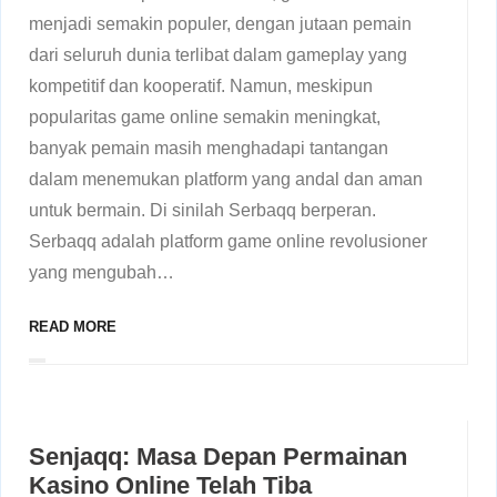
menjadi semakin populer, dengan jutaan pemain
dari seluruh dunia terlibat dalam gameplay yang
kompetitif dan kooperatif. Namun, meskipun
popularitas game online semakin meningkat,
banyak pemain masih menghadapi tantangan
dalam menemukan platform yang andal dan aman
untuk bermain. Di sinilah Serbaqq berperan.
Serbaqq adalah platform game online revolusioner
yang mengubah
…
READ MORE
Senjaqq: Masa Depan Permainan
Kasino Online Telah Tiba