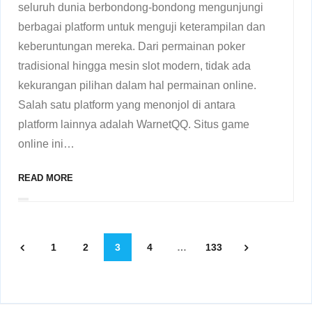
seluruh dunia berbondong-bondong mengunjungi
berbagai platform untuk menguji keterampilan dan
keberuntungan mereka. Dari permainan poker
tradisional hingga mesin slot modern, tidak ada
kekurangan pilihan dalam hal permainan online.
Salah satu platform yang menonjol di antara
platform lainnya adalah WarnetQQ. Situs game
online ini
…
READ MORE
1
2
3
4
…
133