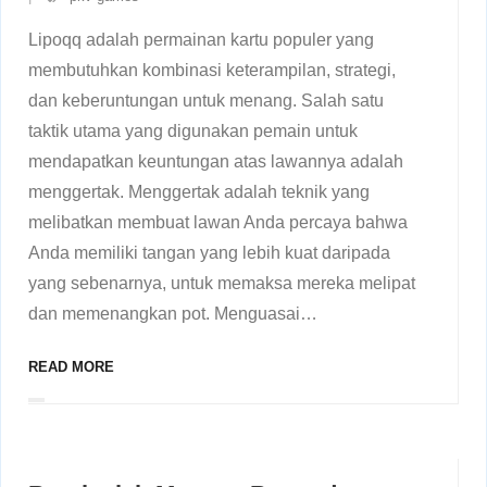
Lipoqq adalah permainan kartu populer yang
membutuhkan kombinasi keterampilan, strategi,
dan keberuntungan untuk menang. Salah satu
taktik utama yang digunakan pemain untuk
mendapatkan keuntungan atas lawannya adalah
menggertak. Menggertak adalah teknik yang
melibatkan membuat lawan Anda percaya bahwa
Anda memiliki tangan yang lebih kuat daripada
yang sebenarnya, untuk memaksa mereka melipat
dan memenangkan pot. Menguasai
…
READ MORE