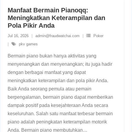
Manfaat Bermain Pianoqq:
Meningkatkan Keterampilan dan
Pola Pikir Anda
Jul 16, 2026
admin@fraudwatchai.com
Poker
pkv games
Bermain piano bukan hanya aktivitas yang
menyenangkan dan menyenangkan; itu juga hadir
dengan berbagai manfaat yang dapat
meningkatkan keterampilan dan pola pikir Anda.
Baik Anda seorang pemula atau pemain
berpengalaman, bermain piano dapat memberikan
dampak positif pada kesejahteraan Anda secara
keseluruhan. Salah satu manfaat terbesar bermain
piano adalah peningkatan keterampilan motorik
Anda. Bermain piano membutuhkan
…