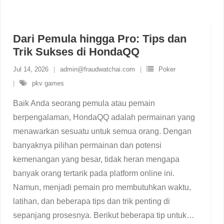
Dari Pemula hingga Pro: Tips dan
Trik Sukses di HondaQQ
Jul 14, 2026
admin@fraudwatchai.com
Poker
pkv games
Baik Anda seorang pemula atau pemain
berpengalaman, HondaQQ adalah permainan yang
menawarkan sesuatu untuk semua orang. Dengan
banyaknya pilihan permainan dan potensi
kemenangan yang besar, tidak heran mengapa
banyak orang tertarik pada platform online ini.
Namun, menjadi pemain pro membutuhkan waktu,
latihan, dan beberapa tips dan trik penting di
sepanjang prosesnya. Berikut beberapa tip untuk
…