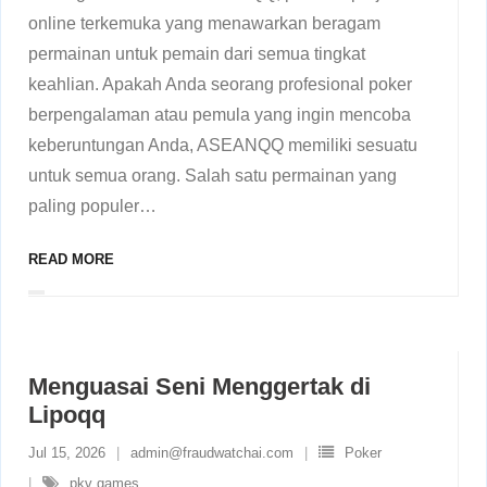
online terkemuka yang menawarkan beragam
permainan untuk pemain dari semua tingkat
keahlian. Apakah Anda seorang profesional poker
berpengalaman atau pemula yang ingin mencoba
keberuntungan Anda, ASEANQQ memiliki sesuatu
untuk semua orang. Salah satu permainan yang
paling populer
…
READ MORE
Menguasai Seni Menggertak di
Lipoqq
Jul 15, 2026
admin@fraudwatchai.com
Poker
pkv games