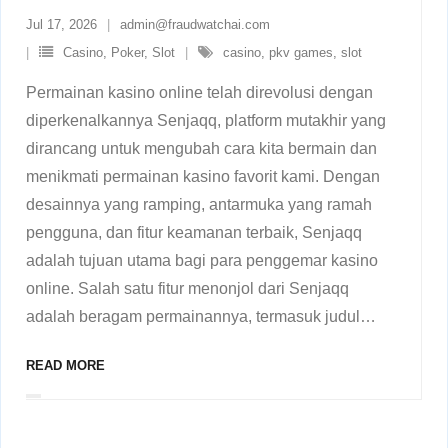
Jul 17, 2026
admin@fraudwatchai.com
Casino
,
Poker
,
Slot
casino
,
pkv games
,
slot
Permainan kasino online telah direvolusi dengan
diperkenalkannya Senjaqq, platform mutakhir yang
dirancang untuk mengubah cara kita bermain dan
menikmati permainan kasino favorit kami. Dengan
desainnya yang ramping, antarmuka yang ramah
pengguna, dan fitur keamanan terbaik, Senjaqq
adalah tujuan utama bagi para penggemar kasino
online. Salah satu fitur menonjol dari Senjaqq
adalah beragam permainannya, termasuk judul
…
READ MORE