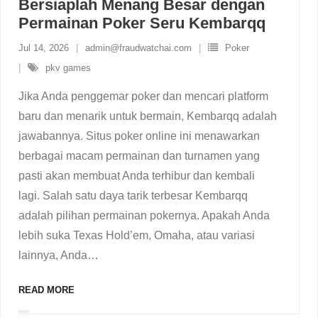
Bersiaplah Menang Besar dengan
Permainan Poker Seru Kembarqq
Jul 14, 2026
admin@fraudwatchai.com
Poker
pkv games
Jika Anda penggemar poker dan mencari platform
baru dan menarik untuk bermain, Kembarqq adalah
jawabannya. Situs poker online ini menawarkan
berbagai macam permainan dan turnamen yang
pasti akan membuat Anda terhibur dan kembali
lagi. Salah satu daya tarik terbesar Kembarqq
adalah pilihan permainan pokernya. Apakah Anda
lebih suka Texas Hold’em, Omaha, atau variasi
lainnya, Anda
…
READ MORE