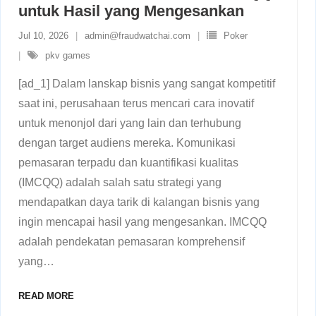
untuk Hasil yang Mengesankan
Jul 10, 2026
admin@fraudwatchai.com
Poker
pkv games
[ad_1] Dalam lanskap bisnis yang sangat kompetitif
saat ini, perusahaan terus mencari cara inovatif
untuk menonjol dari yang lain dan terhubung
dengan target audiens mereka. Komunikasi
pemasaran terpadu dan kuantifikasi kualitas
(IMCQQ) adalah salah satu strategi yang
mendapatkan daya tarik di kalangan bisnis yang
ingin mencapai hasil yang mengesankan. IMCQQ
adalah pendekatan pemasaran komprehensif
yang
…
READ MORE