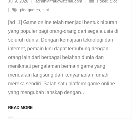
Jul 9, 2026
admin@fraudwatchai.com
Poker
,
Slot
pkv games
,
slot
[ad_1] Game online telah menjadi bentuk hiburan
yang populer bagi orang-orang dari segala usia di
seluruh dunia. Dengan kemajuan teknologi dan
internet, pemain kini dapat terhubung dengan
orang lain dari berbagai belahan dunia dan
menikmati pengalaman bermain game yang
mendalam langsung dari kenyamanan rumah
mereka sendiri. Salah satu platform game online
yang mengubah lanskap dengan
…
READ MORE