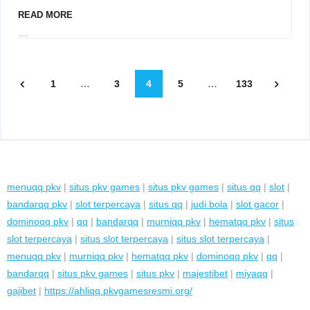
READ MORE
1
…
3
4
5
…
133
menuqq pkv
|
situs pkv games
|
situs pkv games
|
situs qq
|
slot
|
bandarqq pkv
|
slot terpercaya
|
situs qq
|
judi bola
|
slot gacor
|
dominoqq pkv
|
qq
|
bandarqq
|
murniqq pkv
|
hematqq pkv
|
situs
slot terpercaya
|
situs slot terpercaya
|
situs slot terpercaya
|
menuqq pkv
|
murniqq pkv
|
hematqq pkv
|
dominoqq pkv
|
qq
|
bandarqq
|
situs pkv games
|
situs pkv
|
majestibet
|
miyaqq
|
gajibet
|
https://ahliqq.pkvgamesresmi.org/