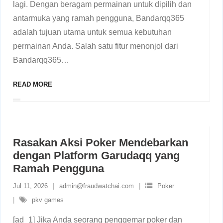
lagi. Dengan beragam permainan untuk dipilih dan
antarmuka yang ramah pengguna, Bandarqq365
adalah tujuan utama untuk semua kebutuhan
permainan Anda. Salah satu fitur menonjol dari
Bandarqq365
…
READ MORE
Rasakan Aksi Poker Mendebarkan
dengan Platform Garudaqq yang
Ramah Pengguna
Jul 11, 2026
admin@fraudwatchai.com
Poker
pkv games
[ad_1] Jika Anda seorang penggemar poker dan