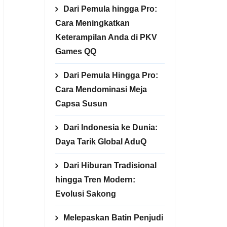
Dari Pemula hingga Pro:
Cara Meningkatkan
Keterampilan Anda di PKV
Games QQ
Dari Pemula Hingga Pro:
Cara Mendominasi Meja
Capsa Susun
Dari Indonesia ke Dunia:
Daya Tarik Global AduQ
Dari Hiburan Tradisional
hingga Tren Modern:
Evolusi Sakong
Melepaskan Batin Penjudi