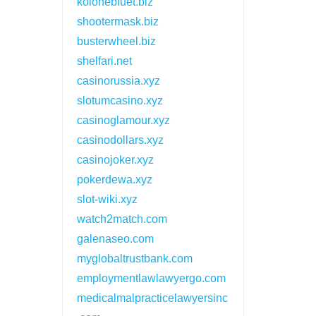
kolohebluet.biz
shootermask.biz
busterwheel.biz
shelfari.net
casinorussia.xyz
slotumcasino.xyz
casinoglamour.xyz
casinodollars.xyz
casinojoker.xyz
pokerdewa.xyz
slot-wiki.xyz
watch2match.com
galenaseo.com
myglobaltrustbank.com
employmentlawlawyergo.com
medicalmalpracticelawyersinc