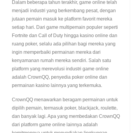
Dalam beberapa tahun terakhir, game online telah
menjadi industri yang berkembang pesat, dengan
jutaan pemain masuk ke platform favorit mereka
setiap hari. Dari game multipemain populer seperti
Fortnite dan Call of Duty hingga kasino online dan
ruang poker, selalu ada pilihan bagi mereka yang
ingin memperbaiki permainan mereka dari
kenyamanan rumah mereka sendiri. Salah satu
platform yang merevolusi industri game online
adalah CrownQQ, penyedia poker online dan
permainan kasino lainnya yang terkemuka.
CrownQQ menawarkan beragam permainan untuk
dipilih pemain, termasuk poker, blackjack, roulette,
dan banyak lagi. Apa yang membedakan CrownQQ
dari platform game online lainnya adalah
komitmennya untuk menyediakan lingkungan