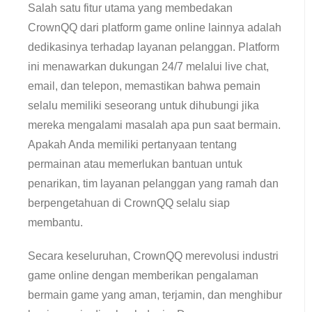
Salah satu fitur utama yang membedakan
CrownQQ dari platform game online lainnya adalah
dedikasinya terhadap layanan pelanggan. Platform
ini menawarkan dukungan 24/7 melalui live chat,
email, dan telepon, memastikan bahwa pemain
selalu memiliki seseorang untuk dihubungi jika
mereka mengalami masalah apa pun saat bermain.
Apakah Anda memiliki pertanyaan tentang
permainan atau memerlukan bantuan untuk
penarikan, tim layanan pelanggan yang ramah dan
berpengetahuan di CrownQQ selalu siap
membantu.
Secara keseluruhan, CrownQQ merevolusi industri
game online dengan memberikan pengalaman
bermain game yang aman, terjamin, dan menghibur