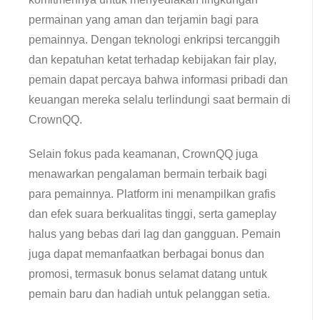
permainan yang aman dan terjamin bagi para
pemainnya. Dengan teknologi enkripsi tercanggih
dan kepatuhan ketat terhadap kebijakan fair play,
pemain dapat percaya bahwa informasi pribadi dan
keuangan mereka selalu terlindungi saat bermain di
CrownQQ.
Selain fokus pada keamanan, CrownQQ juga
menawarkan pengalaman bermain terbaik bagi
para pemainnya. Platform ini menampilkan grafis
dan efek suara berkualitas tinggi, serta gameplay
halus yang bebas dari lag dan gangguan. Pemain
juga dapat memanfaatkan berbagai bonus dan
promosi, termasuk bonus selamat datang untuk
pemain baru dan hadiah untuk pelanggan setia.