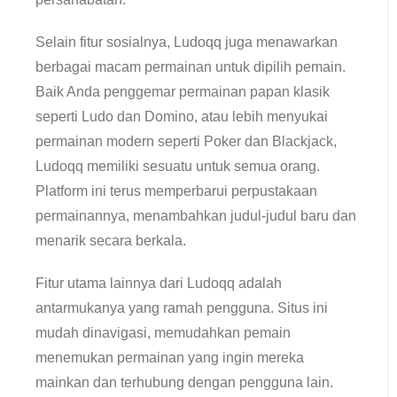
Selain fitur sosialnya, Ludoqq juga menawarkan
berbagai macam permainan untuk dipilih pemain.
Baik Anda penggemar permainan papan klasik
seperti Ludo dan Domino, atau lebih menyukai
permainan modern seperti Poker dan Blackjack,
Ludoqq memiliki sesuatu untuk semua orang.
Platform ini terus memperbarui perpustakaan
permainannya, menambahkan judul-judul baru dan
menarik secara berkala.
Fitur utama lainnya dari Ludoqq adalah
antarmukanya yang ramah pengguna. Situs ini
mudah dinavigasi, memudahkan pemain
menemukan permainan yang ingin mereka
mainkan dan terhubung dengan pengguna lain.