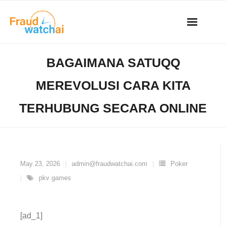
Skip
to
content
BAGAIMANA SATUQQ
MEREVOLUSI CARA KITA
TERHUBUNG SECARA ONLINE
May 23, 2026
admin@fraudwatchai.com
Poker
pkv games
[ad_1]