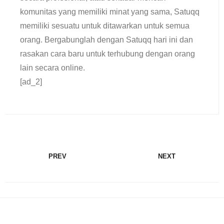
komunitas yang memiliki minat yang sama, Satuqq
memiliki sesuatu untuk ditawarkan untuk semua
orang. Bergabunglah dengan Satuqq hari ini dan
rasakan cara baru untuk terhubung dengan orang
lain secara online.
[ad_2]
PREV
NEXT