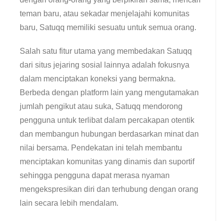
teman baru, atau sekadar menjelajahi komunitas
baru, Satuqq memiliki sesuatu untuk semua orang.
Salah satu fitur utama yang membedakan Satuqq
dari situs jejaring sosial lainnya adalah fokusnya
dalam menciptakan koneksi yang bermakna.
Berbeda dengan platform lain yang mengutamakan
jumlah pengikut atau suka, Satuqq mendorong
pengguna untuk terlibat dalam percakapan otentik
dan membangun hubungan berdasarkan minat dan
nilai bersama. Pendekatan ini telah membantu
menciptakan komunitas yang dinamis dan suportif
sehingga pengguna dapat merasa nyaman
mengekspresikan diri dan terhubung dengan orang
lain secara lebih mendalam.