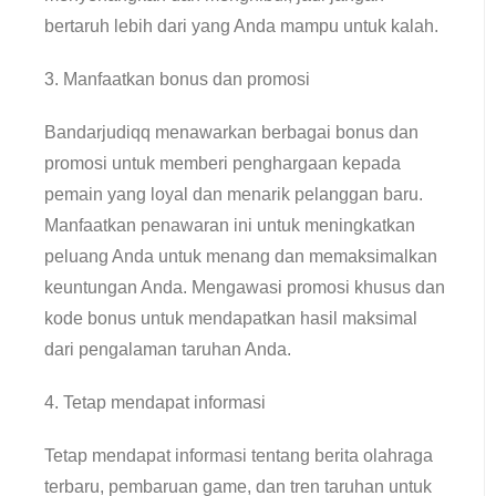
bertaruh lebih dari yang Anda mampu untuk kalah.
3. Manfaatkan bonus dan promosi
Bandarjudiqq menawarkan berbagai bonus dan
promosi untuk memberi penghargaan kepada
pemain yang loyal dan menarik pelanggan baru.
Manfaatkan penawaran ini untuk meningkatkan
peluang Anda untuk menang dan memaksimalkan
keuntungan Anda. Mengawasi promosi khusus dan
kode bonus untuk mendapatkan hasil maksimal
dari pengalaman taruhan Anda.
4. Tetap mendapat informasi
Tetap mendapat informasi tentang berita olahraga
terbaru, pembaruan game, dan tren taruhan untuk