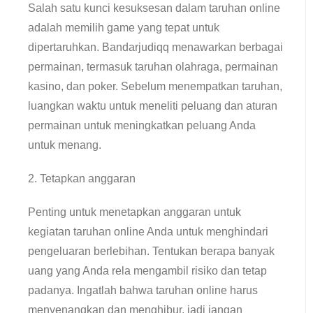
Salah satu kunci kesuksesan dalam taruhan online
adalah memilih game yang tepat untuk
dipertaruhkan. Bandarjudiqq menawarkan berbagai
permainan, termasuk taruhan olahraga, permainan
kasino, dan poker. Sebelum menempatkan taruhan,
luangkan waktu untuk meneliti peluang dan aturan
permainan untuk meningkatkan peluang Anda
untuk menang.
2. Tetapkan anggaran
Penting untuk menetapkan anggaran untuk
kegiatan taruhan online Anda untuk menghindari
pengeluaran berlebihan. Tentukan berapa banyak
uang yang Anda rela mengambil risiko dan tetap
padanya. Ingatlah bahwa taruhan online harus
menyenangkan dan menghibur, jadi jangan