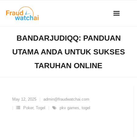
Skip
to
content
BANDARJUDIQQ: PANDUAN
UTAMA ANDA UNTUK SUKSES
TARUHAN ONLINE
May 12, 2025
admin@fraudwatchai.com
Poker
,
Togel
pkv games
,
togel