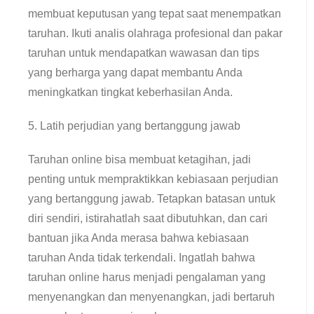
membuat keputusan yang tepat saat menempatkan
taruhan. Ikuti analis olahraga profesional dan pakar
taruhan untuk mendapatkan wawasan dan tips
yang berharga yang dapat membantu Anda
meningkatkan tingkat keberhasilan Anda.
5. Latih perjudian yang bertanggung jawab
Taruhan online bisa membuat ketagihan, jadi
penting untuk mempraktikkan kebiasaan perjudian
yang bertanggung jawab. Tetapkan batasan untuk
diri sendiri, istirahatlah saat dibutuhkan, dan cari
bantuan jika Anda merasa bahwa kebiasaan
taruhan Anda tidak terkendali. Ingatlah bahwa
taruhan online harus menjadi pengalaman yang
menyenangkan dan menyenangkan, jadi bertaruh