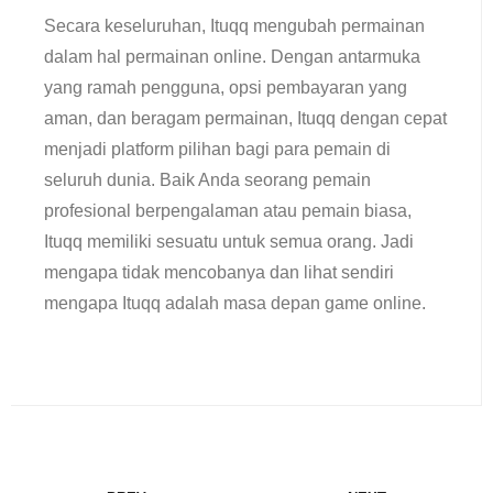
Secara keseluruhan, Ituqq mengubah permainan
dalam hal permainan online. Dengan antarmuka
yang ramah pengguna, opsi pembayaran yang
aman, dan beragam permainan, Ituqq dengan cepat
menjadi platform pilihan bagi para pemain di
seluruh dunia. Baik Anda seorang pemain
profesional berpengalaman atau pemain biasa,
Ituqq memiliki sesuatu untuk semua orang. Jadi
mengapa tidak mencobanya dan lihat sendiri
mengapa Ituqq adalah masa depan game online.