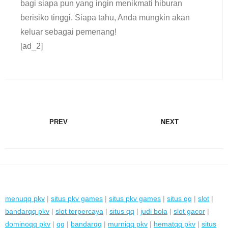
bagi siapa pun yang ingin menikmati hiburan
berisiko tinggi. Siapa tahu, Anda mungkin akan
keluar sebagai pemenang!
[ad_2]
PREV
NEXT
menuqq pkv
|
situs pkv games
|
situs pkv games
|
situs qq
|
slot
|
bandarqq pkv
|
slot terpercaya
|
situs qq
|
judi bola
|
slot gacor
|
dominoqq pkv
|
qq
|
bandarqq
|
murniqq pkv
|
hematqq pkv
|
situs