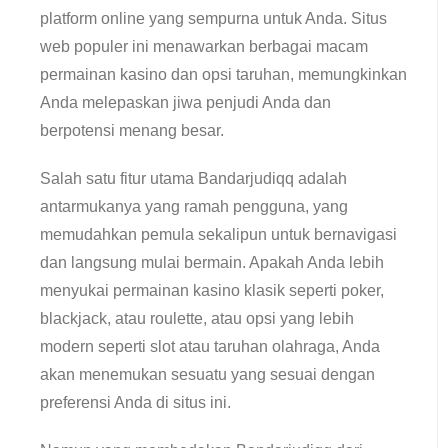
platform online yang sempurna untuk Anda. Situs
web populer ini menawarkan berbagai macam
permainan kasino dan opsi taruhan, memungkinkan
Anda melepaskan jiwa penjudi Anda dan
berpotensi menang besar.
Salah satu fitur utama Bandarjudiqq adalah
antarmukanya yang ramah pengguna, yang
memudahkan pemula sekalipun untuk bernavigasi
dan langsung mulai bermain. Apakah Anda lebih
menyukai permainan kasino klasik seperti poker,
blackjack, atau roulette, atau opsi yang lebih
modern seperti slot atau taruhan olahraga, Anda
akan menemukan sesuatu yang sesuai dengan
preferensi Anda di situs ini.