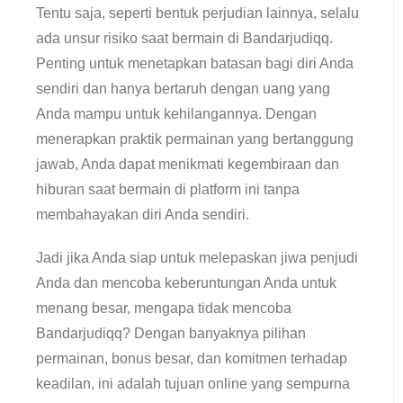
Tentu saja, seperti bentuk perjudian lainnya, selalu
ada unsur risiko saat bermain di Bandarjudiqq.
Penting untuk menetapkan batasan bagi diri Anda
sendiri dan hanya bertaruh dengan uang yang
Anda mampu untuk kehilangannya. Dengan
menerapkan praktik permainan yang bertanggung
jawab, Anda dapat menikmati kegembiraan dan
hiburan saat bermain di platform ini tanpa
membahayakan diri Anda sendiri.
Jadi jika Anda siap untuk melepaskan jiwa penjudi
Anda dan mencoba keberuntungan Anda untuk
menang besar, mengapa tidak mencoba
Bandarjudiqq? Dengan banyaknya pilihan
permainan, bonus besar, dan komitmen terhadap
keadilan, ini adalah tujuan online yang sempurna