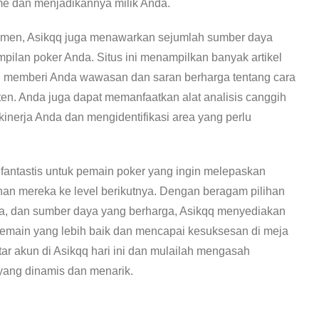
e dan menjadikannya milik Anda.
namen, Asikqq juga menawarkan sejumlah sumber daya
ilan poker Anda. Situs ini menampilkan banyak artikel
top, memberi Anda wawasan dan saran berharga tentang cara
ten. Anda juga dapat memanfaatkan alat analisis canggih
nerja Anda dan mengidentifikasi area yang perlu
 fantastis untuk pemain poker yang ingin melepaskan
n mereka ke level berikutnya. Dengan beragam pilihan
, dan sumber daya yang berharga, Asikqq menyediakan
emain yang lebih baik dan mencapai kesuksesan di meja
ar akun di Asikqq hari ini dan mulailah mengasah
yang dinamis dan menarik.