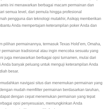
dinamis ini menawarkan berbagai macam permainan dan
ri semua level, dari pemula hingga profesional
ah pengguna dan teknologi mutakhir, Asikqq memberikan
mbantu Anda mempertajam keterampilan poker Anda dan
gam pilihan permainannya, termasuk Texas Hold’em, Omaha,
permainan tradisional atau ingin mencoba sesuatu yang
ini juga menawarkan berbagai opsi turnamen, mulai dari
eri Anda banyak peluang untuk menguji keterampilan Anda
iah besar.
mudahkan navigasi situs dan menemukan permainan yang
 dengan mudah memfilter permainan berdasarkan taruhan,
a dapat dengan cepat menemukan permainan yang tepat
berbagai opsi penyesuaian, memungkinkan Anda