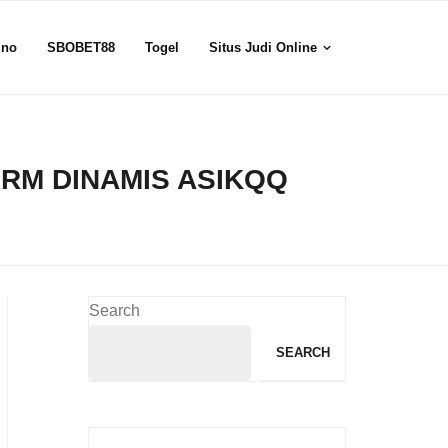
ino
SBOBET88
Togel
Situs Judi Online
RM DINAMIS ASIKQQ
Search
SEARCH