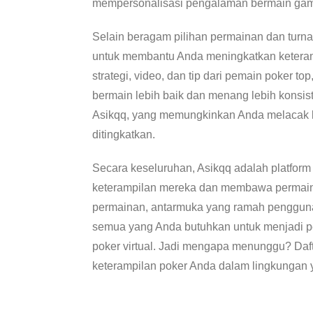
mempersonalisasi pengalaman bermain gam
Selain beragam pilihan permainan dan tur
untuk membantu Anda meningkatkan keteramp
strategi, video, dan tip dari pemain poker 
bermain lebih baik dan menang lebih konsis
Asikqq, yang memungkinkan Anda melacak ki
ditingkatkan.
Secara keseluruhan, Asikqq adalah platform
keterampilan mereka dan membawa permaina
permainan, antarmuka yang ramah pengguna
semua yang Anda butuhkan untuk menjadi p
poker virtual. Jadi mengapa menunggu? Daft
keterampilan poker Anda dalam lingkungan 