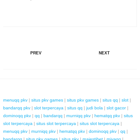
PREV
NEXT
menuqq pkv
|
situs pkv games
|
situs pkv games
|
situs qq
|
slot
|
bandarqq pkv
|
slot terpercaya
|
situs qq
|
judi bola
|
slot gacor
|
dominoqq pkv
|
qq
|
bandarqq
|
murniqq pkv
|
hematqq pkv
|
situs
slot terpercaya
|
situs slot terpercaya
|
situs slot terpercaya
|
menuqq pkv
|
murniqq pkv
|
hematqq pkv
|
dominoqq pkv
|
qq
|
bandarqq
|
situs pkv games
|
situs pkv
|
majestibet
|
miyaqq
|