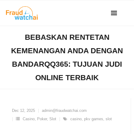
Skip
to
content
BEBASKAN RENTETAN
KEMENANGAN ANDA DENGAN
BANDARQQ365: TUJUAN JUDI
ONLINE TERBAIK
Dec 12, 2025
admin@fraudwatchai.com
Casino
,
Poker
,
Slot
casino
,
pkv games
,
slot