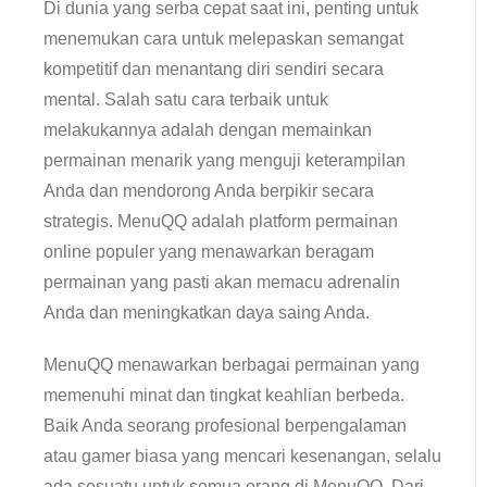
Di dunia yang serba cepat saat ini, penting untuk
menemukan cara untuk melepaskan semangat
kompetitif dan menantang diri sendiri secara
mental. Salah satu cara terbaik untuk
melakukannya adalah dengan memainkan
permainan menarik yang menguji keterampilan
Anda dan mendorong Anda berpikir secara
strategis. MenuQQ adalah platform permainan
online populer yang menawarkan beragam
permainan yang pasti akan memacu adrenalin
Anda dan meningkatkan daya saing Anda.
MenuQQ menawarkan berbagai permainan yang
memenuhi minat dan tingkat keahlian berbeda.
Baik Anda seorang profesional berpengalaman
atau gamer biasa yang mencari kesenangan, selalu
ada sesuatu untuk semua orang di MenuQQ. Dari