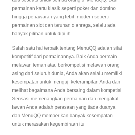
permainan kartu klasik seperti poker dan domino
hingga penawaran yang lebih modern seperti
permainan slot dan taruhan olahraga, selalu ada
banyak pilihan untuk dipilih.
Salah satu hal terbaik tentang MenuQQ adalah sifat
kompetitif dari permainannya. Baik Anda bermain
melawan teman atau berkompetisi melawan orang
asing dari seluruh dunia, Anda akan selalu memiliki
kesempatan untuk menguji keterampilan Anda dan
melihat bagaimana Anda bersaing dalam kompetisi.
Sensasi memenangkan permainan dan mengakali
lawan Anda adalah perasaan yang tiada duanya,
dan MenuQQ memberikan banyak kesempatan
untuk merasakan kegembiraan itu.