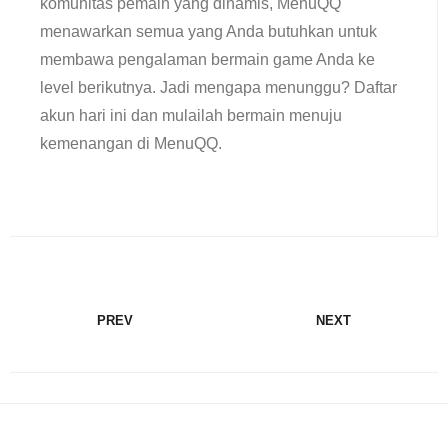
komunitas pemain yang dinamis, MenuQQ
menawarkan semua yang Anda butuhkan untuk
membawa pengalaman bermain game Anda ke
level berikutnya. Jadi mengapa menunggu? Daftar
akun hari ini dan mulailah bermain menuju
kemenangan di MenuQQ.
PREV
NEXT