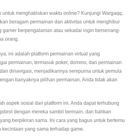
k untuk menghabiskan waktu online? Kunjungi Wargaqq,
kan beragam permainan dan aktivitas untuk menghibur
g gamer berpengalaman atau sekadar ingin bersenang-
a orang.
a, ini adalah platform permainan virtual yang
i permainan, termasuk poker, domino, dan permainan
n dan dinavigasi, menjadikannya sempurna untuk pemula
engan banyaknya pilihan permainan, Anda tidak akan
h aspek sosial dari platform ini. Anda dapat terhubung
ngobrol dengan mereka sambil bermain, dan bahkan
ang berpikiran sama. Ini cara yang bagus untuk bertemu
na kecintaan yang sama terhadap game.