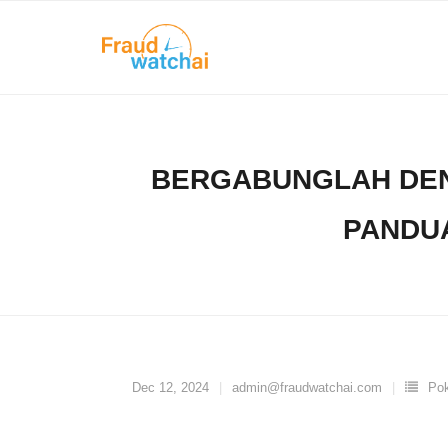
Skip
to
content
BERGABUNGLAH DE
PANDU
Dec 12, 2024
admin@fraudwatchai.com
Po