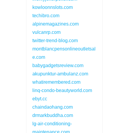
kowloonnslots.com
techibro.com
alpinemagazines.com
vulcanrp.com
twitter-trend-blog.com
montblancpensonlineoutletsal
e.com
babygadgetsreview.com
akupunktur-ambulanz.com
whatiremembered.com
linq-condo-beautyworld.com
ebyt.cc
chaindaohang.com
drmarkbuddha.com
lg-air-conditioning-
maintenance.com