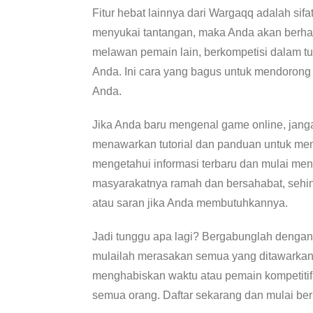
Fitur hebat lainnya dari Wargaqq adalah sifa
menyukai tantangan, maka Anda akan berhas
melawan pemain lain, berkompetisi dalam 
Anda. Ini cara yang bagus untuk mendorong
Anda.
Jika Anda baru mengenal game online, jang
menawarkan tutorial dan panduan untuk me
mengetahui informasi terbaru dan mulai me
masyarakatnya ramah dan bersahabat, sehi
atau saran jika Anda membutuhkannya.
Jadi tunggu apa lagi? Bergabunglah dengan
mulailah merasakan semua yang ditawarkan p
menghabiskan waktu atau pemain kompetitif
semua orang. Daftar sekarang dan mulai be