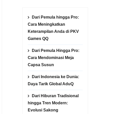
Dari Pemula hingga Pro:
Cara Meningkatkan
Keterampilan Anda di PKV
Games QQ
Dari Pemula Hingga Pro:
Cara Mendominasi Meja
Capsa Susun
Dari Indonesia ke Dunia:
Daya Tarik Global AduQ
Dari Hiburan Tradisional
hingga Tren Modern:
Evolusi Sakong