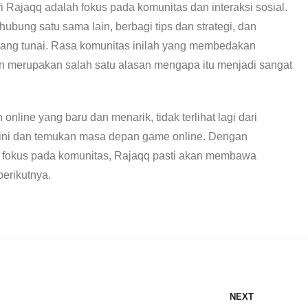
 Rajaqq adalah fokus pada komunitas dan interaksi sosial.
ubung satu sama lain, berbagi tips dan strategi, dan
uang tunai. Rasa komunitas inilah yang membedakan
an merupakan salah satu alasan mengapa itu menjadi sangat
nline yang baru dan menarik, tidak terlihat lagi dari
 ini dan temukan masa depan game online. Dengan
an fokus pada komunitas, Rajaqq pasti akan membawa
erikutnya.
NEXT