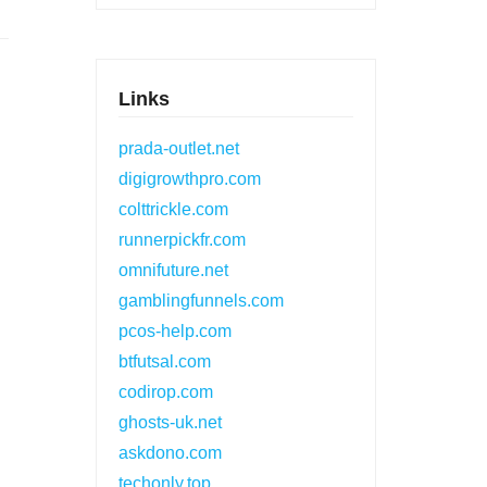
Links
prada-outlet.net
digigrowthpro.com
colttrickle.com
runnerpickfr.com
omnifuture.net
gamblingfunnels.com
pcos-help.com
btfutsal.com
codirop.com
ghosts-uk.net
askdono.com
techonly.top