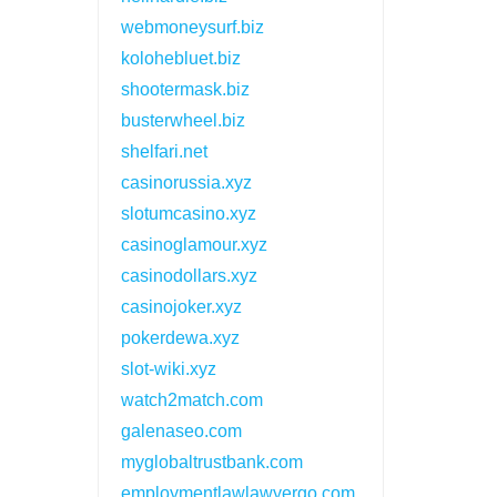
webmoneysurf.biz
kolohebluet.biz
shootermask.biz
busterwheel.biz
shelfari.net
casinorussia.xyz
slotumcasino.xyz
casinoglamour.xyz
casinodollars.xyz
casinojoker.xyz
pokerdewa.xyz
slot-wiki.xyz
watch2match.com
galenaseo.com
myglobaltrustbank.com
employmentlawlawyergo.com