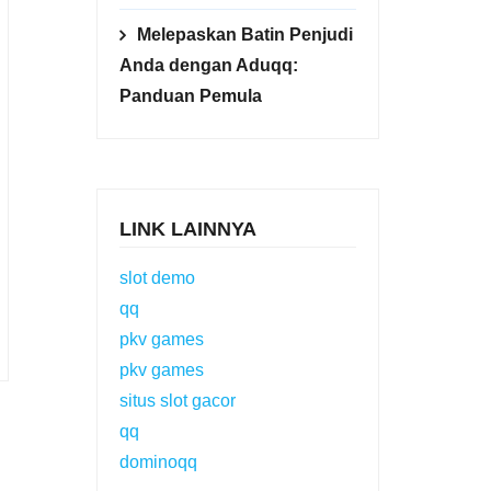
Melepaskan Batin Penjudi
Anda dengan Aduqq:
Panduan Pemula
LINK LAINNYA
slot demo
qq
pkv games
pkv games
situs slot gacor
qq
dominoqq