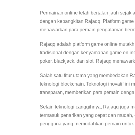
Permainan online telah berjalan jauh sejak 
dengan kebangkitan Rajaqq. Platform game on
menawarkan para pemain pengalaman bermai
Rajaqq adalah platform game online mutak
tradisional dengan kenyamanan game online
poker, blackjack, dan slot, Rajaqq menawark
Salah satu fitur utama yang membedakan Ra
teknologi blockchain. Teknologi inovatif in
transparan, memberikan para pemain dengan
Selain teknologi canggihnya, Rajaqq juga m
termasuk penarikan yang cepat dan mudah,
pengguna yang memudahkan pemain untuk m