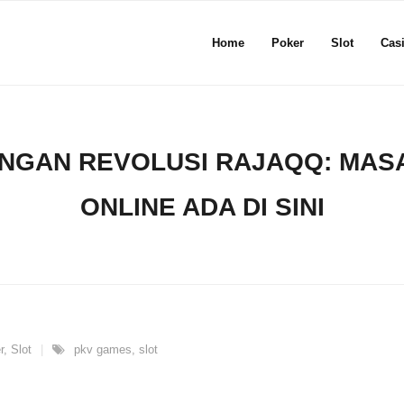
Home
Poker
Slot
Cas
GAN REVOLUSI RAJAQQ: MAS
ONLINE ADA DI SINI
r
,
Slot
pkv games
,
slot