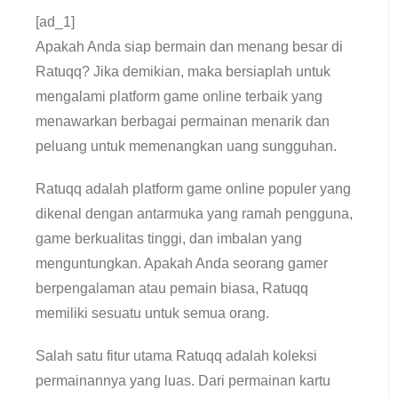
[ad_1]
Apakah Anda siap bermain dan menang besar di
Ratuqq? Jika demikian, maka bersiaplah untuk
mengalami platform game online terbaik yang
menawarkan berbagai permainan menarik dan
peluang untuk memenangkan uang sungguhan.
Ratuqq adalah platform game online populer yang
dikenal dengan antarmuka yang ramah pengguna,
game berkualitas tinggi, dan imbalan yang
menguntungkan. Apakah Anda seorang gamer
berpengalaman atau pemain biasa, Ratuqq
memiliki sesuatu untuk semua orang.
Salah satu fitur utama Ratuqq adalah koleksi
permainannya yang luas. Dari permainan kartu