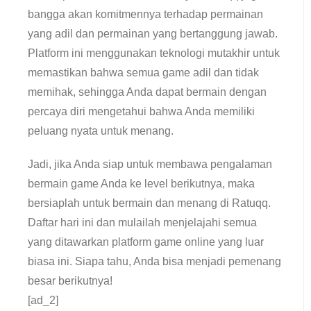
bangga akan komitmennya terhadap permainan
yang adil dan permainan yang bertanggung jawab.
Platform ini menggunakan teknologi mutakhir untuk
memastikan bahwa semua game adil dan tidak
memihak, sehingga Anda dapat bermain dengan
percaya diri mengetahui bahwa Anda memiliki
peluang nyata untuk menang.
Jadi, jika Anda siap untuk membawa pengalaman
bermain game Anda ke level berikutnya, maka
bersiaplah untuk bermain dan menang di Ratuqq.
Daftar hari ini dan mulailah menjelajahi semua
yang ditawarkan platform game online yang luar
biasa ini. Siapa tahu, Anda bisa menjadi pemenang
besar berikutnya!
[ad_2]