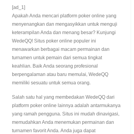
[ad_1]
Apakah Anda mencari platform poker online yang
menyenangkan dan mengasyikkan untuk menguji
keterampilan Anda dan menang besar? Kunjungi
WedeQQ! Situs poker online populer ini
menawarkan berbagai macam permainan dan
turnamen untuk pemain dari semua tingkat
keahlian. Baik Anda seorang profesional
berpengalaman atau baru memulai, WedeQQ
memiliki sesuatu untuk semua orang.
Salah satu hal yang membedakan WedeQQ dari
platform poker online lainnya adalah antarmukanya
yang ramah pengguna. Situs ini mudah dinavigasi,
memudahkan Anda menemukan permainan dan
turnamen favorit Anda. Anda juga dapat