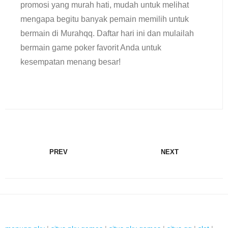
promosi yang murah hati, mudah untuk melihat
mengapa begitu banyak pemain memilih untuk
bermain di Murahqq. Daftar hari ini dan mulailah
bermain game poker favorit Anda untuk
kesempatan menang besar!
PREV
NEXT