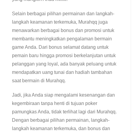
Selain berbagai pilihan permainan dan langkah-
langkah keamanan terkemuka, Murahqq juga
menawarkan berbagai bonus dan promosi untuk
membantu meningkatkan pengalaman bermain
game Anda. Dari bonus selamat datang untuk
pemain baru hingga promosi berkelanjutan untuk
pelanggan yang loyal, ada banyak peluang untuk
mendapatkan uang tunai dan hadiah tambahan
saat bermain di Murahqq.
Jadi, jika Anda siap mengalami kesenangan dan
kegembiraan tanpa henti di tujuan poker
pamungkas Anda, tidak terlihat lagi dari Murahqq.
Dengan berbagai pilihan permainan, langkah-
langkah keamanan terkemuka, dan bonus dan