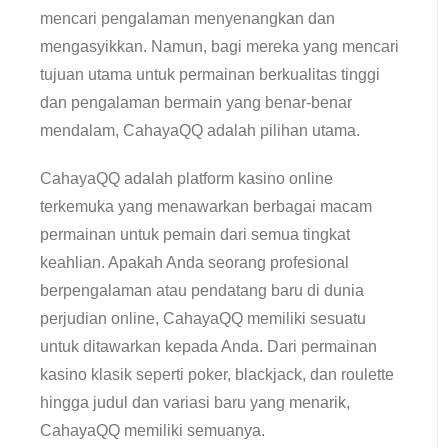
mencari pengalaman menyenangkan dan
mengasyikkan. Namun, bagi mereka yang mencari
tujuan utama untuk permainan berkualitas tinggi
dan pengalaman bermain yang benar-benar
mendalam, CahayaQQ adalah pilihan utama.
CahayaQQ adalah platform kasino online
terkemuka yang menawarkan berbagai macam
permainan untuk pemain dari semua tingkat
keahlian. Apakah Anda seorang profesional
berpengalaman atau pendatang baru di dunia
perjudian online, CahayaQQ memiliki sesuatu
untuk ditawarkan kepada Anda. Dari permainan
kasino klasik seperti poker, blackjack, dan roulette
hingga judul dan variasi baru yang menarik,
CahayaQQ memiliki semuanya.