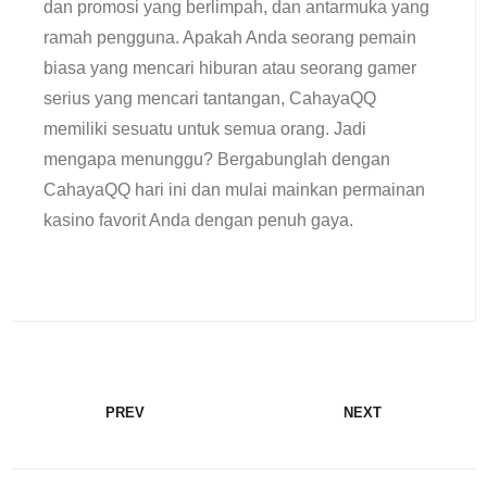
dan promosi yang berlimpah, dan antarmuka yang
ramah pengguna. Apakah Anda seorang pemain
biasa yang mencari hiburan atau seorang gamer
serius yang mencari tantangan, CahayaQQ
memiliki sesuatu untuk semua orang. Jadi
mengapa menunggu? Bergabunglah dengan
CahayaQQ hari ini dan mulai mainkan permainan
kasino favorit Anda dengan penuh gaya.
PREV
NEXT