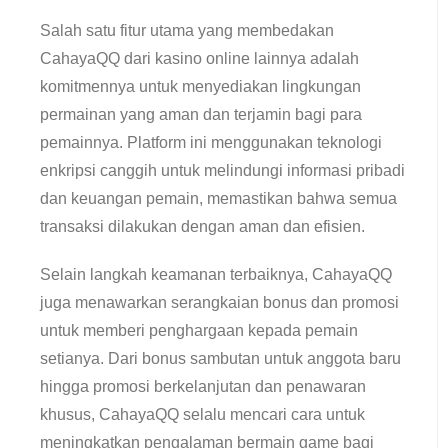
Salah satu fitur utama yang membedakan
CahayaQQ dari kasino online lainnya adalah
komitmennya untuk menyediakan lingkungan
permainan yang aman dan terjamin bagi para
pemainnya. Platform ini menggunakan teknologi
enkripsi canggih untuk melindungi informasi pribadi
dan keuangan pemain, memastikan bahwa semua
transaksi dilakukan dengan aman dan efisien.
Selain langkah keamanan terbaiknya, CahayaQQ
juga menawarkan serangkaian bonus dan promosi
untuk memberi penghargaan kepada pemain
setianya. Dari bonus sambutan untuk anggota baru
hingga promosi berkelanjutan dan penawaran
khusus, CahayaQQ selalu mencari cara untuk
meningkatkan pengalaman bermain game bagi