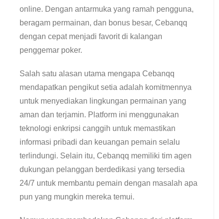
online. Dengan antarmuka yang ramah pengguna,
beragam permainan, dan bonus besar, Cebanqq
dengan cepat menjadi favorit di kalangan
penggemar poker.
Salah satu alasan utama mengapa Cebanqq
mendapatkan pengikut setia adalah komitmennya
untuk menyediakan lingkungan permainan yang
aman dan terjamin. Platform ini menggunakan
teknologi enkripsi canggih untuk memastikan
informasi pribadi dan keuangan pemain selalu
terlindungi. Selain itu, Cebanqq memiliki tim agen
dukungan pelanggan berdedikasi yang tersedia
24/7 untuk membantu pemain dengan masalah apa
pun yang mungkin mereka temui.