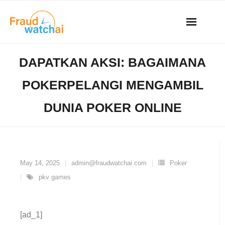
Skip
to
content
DAPATKAN AKSI: BAGAIMANA
POKERPELANGI MENGAMBIL
DUNIA POKER ONLINE
May 14, 2025
admin@fraudwatchai.com
Poker
pkv games
[ad_1]