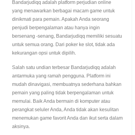
Bandarjudiqq adalah platform perjudian online
yang menawarkan berbagai macam game untuk
dinikmati para pemain. Apakah Anda seorang
penjudi berpengalaman atau hanya ingin
bersenang -senang, Bandarjudiqq memiliki sesuatu
untuk semua orang. Dari poker ke slot, tidak ada
kekurangan opsi untuk dipilih.
Salah satu undian terbesar Bandarjudiqq adalah
antarmuka yang ramah pengguna. Platform ini
mudah dinavigasi, membuatnya sederhana bahkan
pemain yang paling tidak berpengalaman untuk
memulai. Baik Anda bermain di komputer atau
perangkat seluler Anda, Anda tidak akan kesulitan
menemukan game favorit Anda dan ikut serta dalam
aksinya.