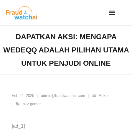
Skip
to
content
DAPATKAN AKSI: MENGAPA
WEDEQQ ADALAH PILIHAN UTAMA
UNTUK PENJUDI ONLINE
Feb 24, 2025
admin@fraudwatchai.com
Poker
pkv games
[ad_1]