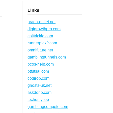
Links
prada-outlet.net
digigrowthpro.com
colttrickle.com
runnerpickfr.com
omnifuture.net
gamblingfunnels.com
pcos-help.com
btfutsal.com
codirop.com
ghosts-uk.net
askdono.com
techonly.top
gamblingcompete.com