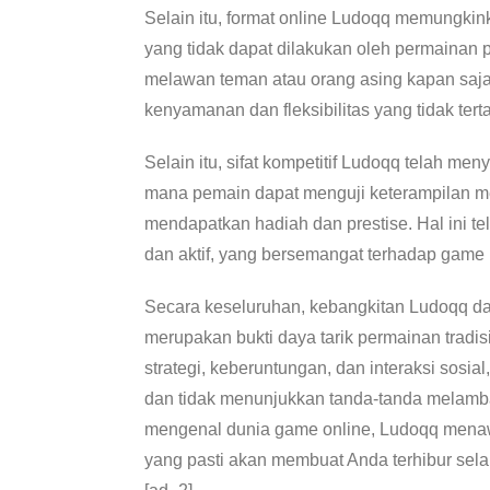
Selain itu, format online Ludoqq memungki
yang tidak dapat dilakukan oleh permainan
melawan teman atau orang asing kapan saja,
kenyamanan dan fleksibilitas yang tidak tert
Selain itu, sifat kompetitif Ludoqq telah m
mana pemain dapat menguji keterampilan me
mendapatkan hadiah dan prestise. Hal ini 
dan aktif, yang bersemangat terhadap game
Secara keseluruhan, kebangkitan Ludoqq dar
merupakan bukti daya tarik permainan tradis
strategi, keberuntungan, dan interaksi sosia
dan tidak menunjukkan tanda-tanda melamb
mengenal dunia game online, Ludoqq men
yang pasti akan membuat Anda terhibur sel