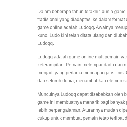
Dalam beberapa tahun terakhir, dunia game
tradisional yang diadaptasi ke dalam forma
game online adalah Ludoqq. Awalnya merup
kuno, Ludo kini telah ditata ulang dan diub
Ludoqq.
Ludoqq adalah game online multipemain ya
keterampilan. Pemain melempar dadu dan m
menjadi yang pertama mencapai garis finis.
dari seluruh dunia, menambahkan elemen so
Munculnya Ludoqq dapat disebabkan oleh be
game ini membuatnya menarik bagi banyak 
lebih berpengalaman. Aturannya mudah dip
cukup untuk membuat pemain tetap terlibat d