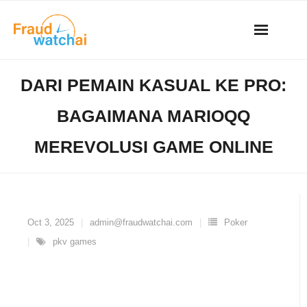
Skip
to
content
DARI PEMAIN KASUAL KE PRO:
BAGAIMANA MARIOQQ
MEREVOLUSI GAME ONLINE
Oct 3, 2025
admin@fraudwatchai.com
Poker
pkv games