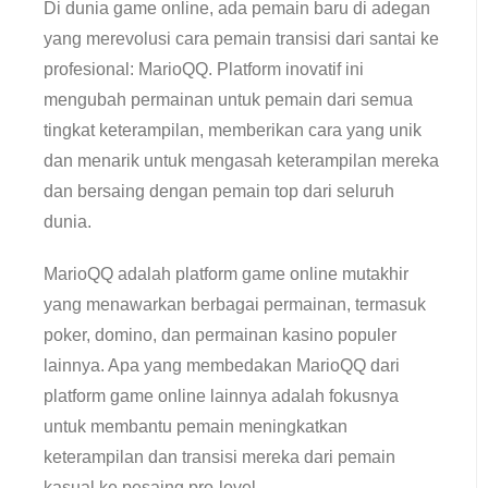
Di dunia game online, ada pemain baru di adegan
yang merevolusi cara pemain transisi dari santai ke
profesional: MarioQQ. Platform inovatif ini
mengubah permainan untuk pemain dari semua
tingkat keterampilan, memberikan cara yang unik
dan menarik untuk mengasah keterampilan mereka
dan bersaing dengan pemain top dari seluruh
dunia.
MarioQQ adalah platform game online mutakhir
yang menawarkan berbagai permainan, termasuk
poker, domino, dan permainan kasino populer
lainnya. Apa yang membedakan MarioQQ dari
platform game online lainnya adalah fokusnya
untuk membantu pemain meningkatkan
keterampilan dan transisi mereka dari pemain
kasual ke pesaing pro-level.