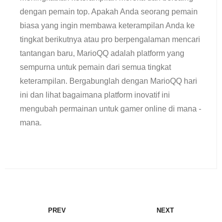
dengan pemain top. Apakah Anda seorang pemain
biasa yang ingin membawa keterampilan Anda ke
tingkat berikutnya atau pro berpengalaman mencari
tantangan baru, MarioQQ adalah platform yang
sempurna untuk pemain dari semua tingkat
keterampilan. Bergabunglah dengan MarioQQ hari
ini dan lihat bagaimana platform inovatif ini
mengubah permainan untuk gamer online di mana -
mana.
PREV
NEXT