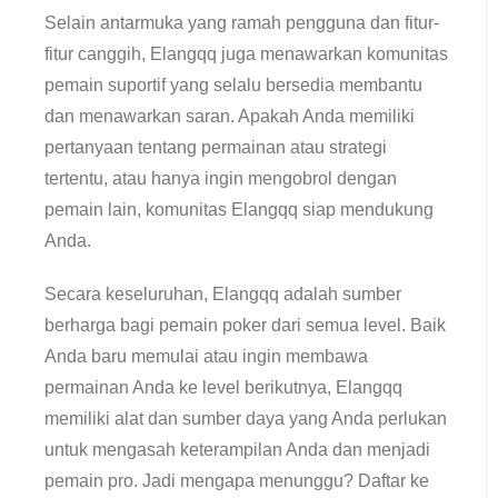
Selain antarmuka yang ramah pengguna dan fitur-
fitur canggih, Elangqq juga menawarkan komunitas
pemain suportif yang selalu bersedia membantu
dan menawarkan saran. Apakah Anda memiliki
pertanyaan tentang permainan atau strategi
tertentu, atau hanya ingin mengobrol dengan
pemain lain, komunitas Elangqq siap mendukung
Anda.
Secara keseluruhan, Elangqq adalah sumber
berharga bagi pemain poker dari semua level. Baik
Anda baru memulai atau ingin membawa
permainan Anda ke level berikutnya, Elangqq
memiliki alat dan sumber daya yang Anda perlukan
untuk mengasah keterampilan Anda dan menjadi
pemain pro. Jadi mengapa menunggu? Daftar ke