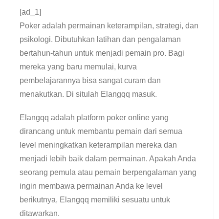
[ad_1]
Poker adalah permainan keterampilan, strategi, dan
psikologi. Dibutuhkan latihan dan pengalaman
bertahun-tahun untuk menjadi pemain pro. Bagi
mereka yang baru memulai, kurva
pembelajarannya bisa sangat curam dan
menakutkan. Di situlah Elangqq masuk.
Elangqq adalah platform poker online yang
dirancang untuk membantu pemain dari semua
level meningkatkan keterampilan mereka dan
menjadi lebih baik dalam permainan. Apakah Anda
seorang pemula atau pemain berpengalaman yang
ingin membawa permainan Anda ke level
berikutnya, Elangqq memiliki sesuatu untuk
ditawarkan.