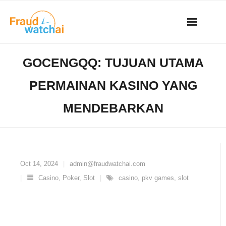
Skip
to
content
GOCENGQQ: TUJUAN UTAMA
PERMAINAN KASINO YANG
MENDEBARKAN
Oct 14, 2024
admin@fraudwatchai.com
Casino
,
Poker
,
Slot
casino
,
pkv games
,
slot