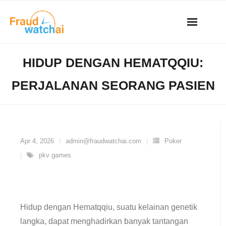
Skip
to
content
HIDUP DENGAN HEMATQQIU:
PERJALANAN SEORANG PASIEN
Apr 4, 2026
admin@fraudwatchai.com
Poker
pkv games
Hidup dengan Hematqqiu, suatu kelainan genetik
langka, dapat menghadirkan banyak tantangan