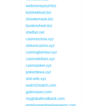
webmoneysurf.biz
kolohebluet.biz
shootermask.biz
busterwheel.biz
shelfari.net
casinorussia.xyz
slotumcasino.xyz
casinoglamour.xyz
casinodollars.xyz
casinojoker.xyz
pokerdewa.xyz
slot-wiki.xyz
watch2match.com
galenaseo.com
myglobaltrustbank.com
employmentlawlawyergo.com