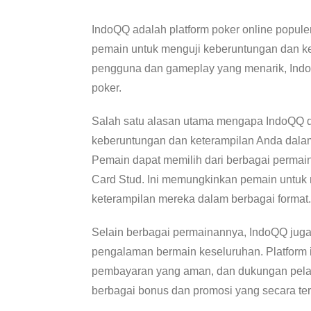
IndoQQ adalah platform poker online popul
pemain untuk menguji keberuntungan dan k
pengguna dan gameplay yang menarik, IndoQ
poker.
Salah satu alasan utama mengapa IndoQQ di
keberuntungan dan keterampilan Anda dalam
Pemain dapat memilih dari berbagai permai
Card Stud. Ini memungkinkan pemain untuk
keterampilan mereka dalam berbagai format.
Selain berbagai permainannya, IndoQQ juga
pengalaman bermain keseluruhan. Platform i
pembayaran yang aman, dan dukungan pela
berbagai bonus dan promosi yang secara tera