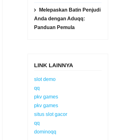
Melepaskan Batin Penjudi
Anda dengan Aduqq:
Panduan Pemula
LINK LAINNYA
slot demo
qq
pkv games
pkv games
situs slot gacor
qq
dominoqq