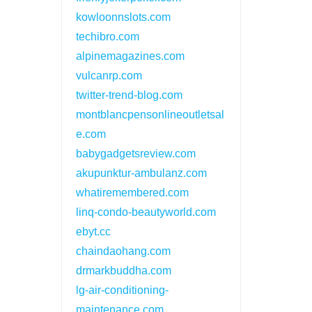
kowloonnslots.com
techibro.com
alpinemagazines.com
vulcanrp.com
twitter-trend-blog.com
montblancpensonlineoutletsal
e.com
babygadgetsreview.com
akupunktur-ambulanz.com
whatiremembered.com
linq-condo-beautyworld.com
ebyt.cc
chaindaohang.com
drmarkbuddha.com
lg-air-conditioning-
maintenance.com