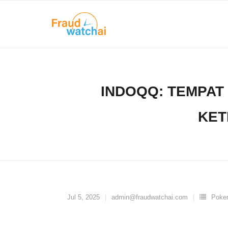
Skip
to
content
INDOQQ: TEMPAT
KET
Jul 5, 2025
admin@fraudwatchai.com
Poke