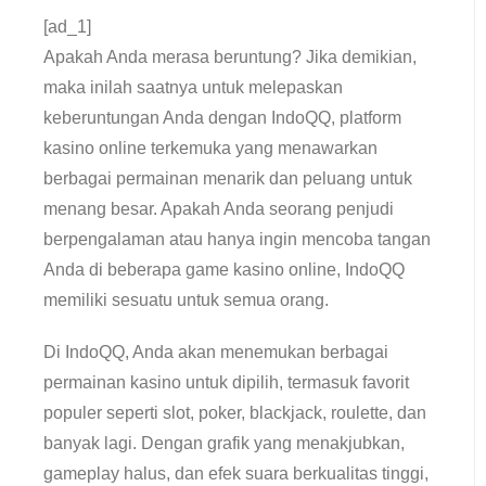
[ad_1]
Apakah Anda merasa beruntung? Jika demikian,
maka inilah saatnya untuk melepaskan
keberuntungan Anda dengan IndoQQ, platform
kasino online terkemuka yang menawarkan
berbagai permainan menarik dan peluang untuk
menang besar. Apakah Anda seorang penjudi
berpengalaman atau hanya ingin mencoba tangan
Anda di beberapa game kasino online, IndoQQ
memiliki sesuatu untuk semua orang.
Di IndoQQ, Anda akan menemukan berbagai
permainan kasino untuk dipilih, termasuk favorit
populer seperti slot, poker, blackjack, roulette, dan
banyak lagi. Dengan grafik yang menakjubkan,
gameplay halus, dan efek suara berkualitas tinggi,