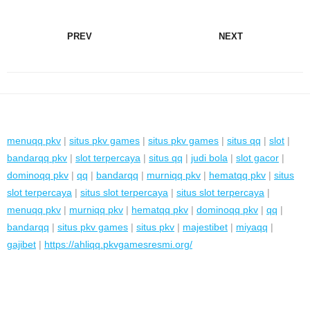
PREV
NEXT
menuqq pkv
|
situs pkv games
|
situs pkv games
|
situs qq
|
slot
|
bandarqq pkv
|
slot terpercaya
|
situs qq
|
judi bola
|
slot gacor
|
dominoqq pkv
|
qq
|
bandarqq
|
murniqq pkv
|
hematqq pkv
|
situs
slot terpercaya
|
situs slot terpercaya
|
situs slot terpercaya
|
menuqq pkv
|
murniqq pkv
|
hematqq pkv
|
dominoqq pkv
|
qq
|
bandarqq
|
situs pkv games
|
situs pkv
|
majestibet
|
miyaqq
|
gajibet
|
https://ahliqq.pkvgamesresmi.org/