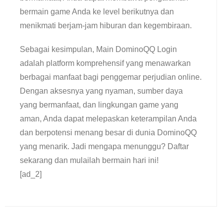
bermain game Anda ke level berikutnya dan
menikmati berjam-jam hiburan dan kegembiraan.
Sebagai kesimpulan, Main DominoQQ Login
adalah platform komprehensif yang menawarkan
berbagai manfaat bagi penggemar perjudian online.
Dengan aksesnya yang nyaman, sumber daya
yang bermanfaat, dan lingkungan game yang
aman, Anda dapat melepaskan keterampilan Anda
dan berpotensi menang besar di dunia DominoQQ
yang menarik. Jadi mengapa menunggu? Daftar
sekarang dan mulailah bermain hari ini!
[ad_2]