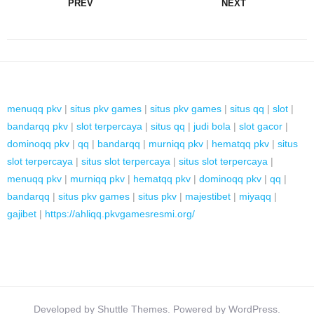
PREV
NEXT
menuqq pkv
|
situs pkv games
|
situs pkv games
|
situs qq
|
slot
|
bandarqq pkv
|
slot terpercaya
|
situs qq
|
judi bola
|
slot gacor
|
dominoqq pkv
|
qq
|
bandarqq
|
murniqq pkv
|
hematqq pkv
|
situs
slot terpercaya
|
situs slot terpercaya
|
situs slot terpercaya
|
menuqq pkv
|
murniqq pkv
|
hematqq pkv
|
dominoqq pkv
|
qq
|
bandarqq
|
situs pkv games
|
situs pkv
|
majestibet
|
miyaqq
|
gajibet
|
https://ahliqq.pkvgamesresmi.org/
Developed by
Shuttle Themes
. Powered by
WordPress
.