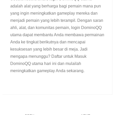
adalah alat yang berharga bagi pemain mana pun
yang ingin meningkatkan gameplay mereka dan
menjadi pemain yang lebih terampil. Dengan saran
ahli, alat, dan komunitas pemain, login DominoQQ
utama dapat membantu Anda membawa permainan
Anda ke tingkat berikutnya dan mencapai
kesuksesan yang lebih besar di meja. Jadi
mengapa menunggu? Daftar untuk Masuk
DominoQQ utama hari ini dan mulailah
meningkatkan gameplay Anda sekarang.