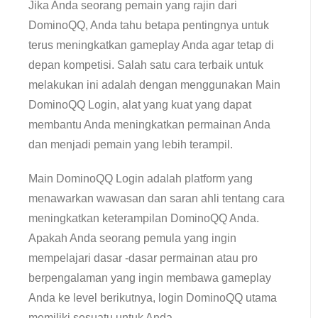
Jika Anda seorang pemain yang rajin dari
DominoQQ, Anda tahu betapa pentingnya untuk
terus meningkatkan gameplay Anda agar tetap di
depan kompetisi. Salah satu cara terbaik untuk
melakukan ini adalah dengan menggunakan Main
DominoQQ Login, alat yang kuat yang dapat
membantu Anda meningkatkan permainan Anda
dan menjadi pemain yang lebih terampil.
Main DominoQQ Login adalah platform yang
menawarkan wawasan dan saran ahli tentang cara
meningkatkan keterampilan DominoQQ Anda.
Apakah Anda seorang pemula yang ingin
mempelajari dasar -dasar permainan atau pro
berpengalaman yang ingin membawa gameplay
Anda ke level berikutnya, login DominoQQ utama
memiliki sesuatu untuk Anda.