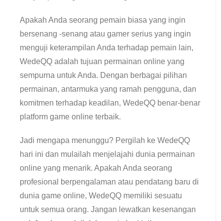
Apakah Anda seorang pemain biasa yang ingin
bersenang -senang atau gamer serius yang ingin
menguji keterampilan Anda terhadap pemain lain,
WedeQQ adalah tujuan permainan online yang
sempurna untuk Anda. Dengan berbagai pilihan
permainan, antarmuka yang ramah pengguna, dan
komitmen terhadap keadilan, WedeQQ benar-benar
platform game online terbaik.
Jadi mengapa menunggu? Pergilah ke WedeQQ
hari ini dan mulailah menjelajahi dunia permainan
online yang menarik. Apakah Anda seorang
profesional berpengalaman atau pendatang baru di
dunia game online, WedeQQ memiliki sesuatu
untuk semua orang. Jangan lewatkan kesenangan