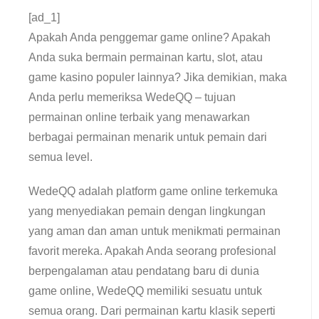
[ad_1]
Apakah Anda penggemar game online? Apakah
Anda suka bermain permainan kartu, slot, atau
game kasino populer lainnya? Jika demikian, maka
Anda perlu memeriksa WedeQQ – tujuan
permainan online terbaik yang menawarkan
berbagai permainan menarik untuk pemain dari
semua level.
WedeQQ adalah platform game online terkemuka
yang menyediakan pemain dengan lingkungan
yang aman dan aman untuk menikmati permainan
favorit mereka. Apakah Anda seorang profesional
berpengalaman atau pendatang baru di dunia
game online, WedeQQ memiliki sesuatu untuk
semua orang. Dari permainan kartu klasik seperti