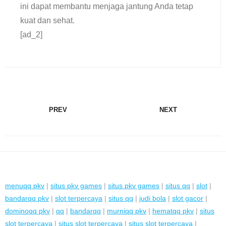
ini dapat membantu menjaga jantung Anda tetap
kuat dan sehat.
[ad_2]
PREV
NEXT
menuqq pkv
|
situs pkv games
|
situs pkv games
|
situs qq
|
slot
|
bandarqq pkv
|
slot terpercaya
|
situs qq
|
judi bola
|
slot gacor
|
dominoqq pkv
|
qq
|
bandarqq
|
murniqq pkv
|
hematqq pkv
|
situs
slot terpercaya
|
situs slot terpercaya
|
situs slot terpercaya
|