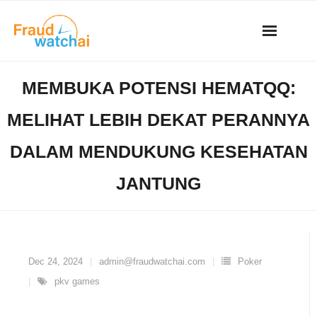
Skip
to
content
MEMBUKA POTENSI HEMATQQ:
MELIHAT LEBIH DEKAT PERANNYA
DALAM MENDUKUNG KESEHATAN
JANTUNG
Dec 24, 2024
admin@fraudwatchai.com
Poker
pkv games