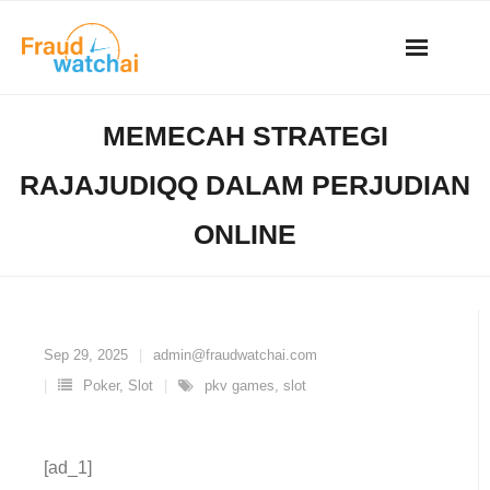
Skip
to
content
MEMECAH STRATEGI
RAJAJUDIQQ DALAM PERJUDIAN
ONLINE
Sep 29, 2025
admin@fraudwatchai.com
Poker
,
Slot
pkv games
,
slot
[ad_1]