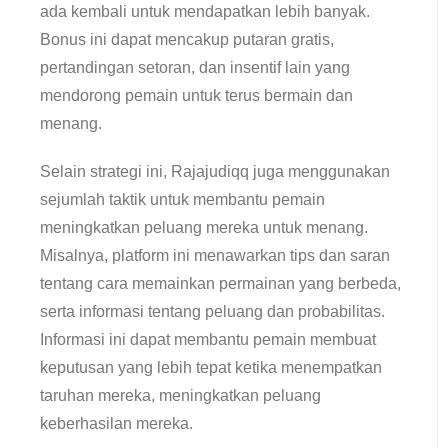
ada kembali untuk mendapatkan lebih banyak.
Bonus ini dapat mencakup putaran gratis,
pertandingan setoran, dan insentif lain yang
mendorong pemain untuk terus bermain dan
menang.
Selain strategi ini, Rajajudiqq juga menggunakan
sejumlah taktik untuk membantu pemain
meningkatkan peluang mereka untuk menang.
Misalnya, platform ini menawarkan tips dan saran
tentang cara memainkan permainan yang berbeda,
serta informasi tentang peluang dan probabilitas.
Informasi ini dapat membantu pemain membuat
keputusan yang lebih tepat ketika menempatkan
taruhan mereka, meningkatkan peluang
keberhasilan mereka.