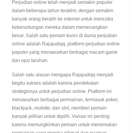
Perjudian online telah menjadi semakin populer
dalam beberapa tahun terakhir, dengan semakin
banyak orang beralih ke internet untuk mencoba
keberuntungan mereka dalam memenangkan
besar. Salah satu pemain kunci di dunia perjudian
online adalah Rajajudiqq, platform perjudian online
populer yang menawarkan berbagai macam game
dan opsi taruhan.
Salah satu alasan mengapa Rajajudiqq menjadi
begitu sukses adalah karena pendekatan
strategisnya untuk perjudian online. Platform ini
menawarkan berbagai permainan, termasuk poker,
blackjack, roulette, dan slot, memberi pemain
banyak pilihan untuk dipilih. Variasi ini penting
karena memungkinkan pemain untuk menemukan
permainan yang mereka nikmati dan nyaman