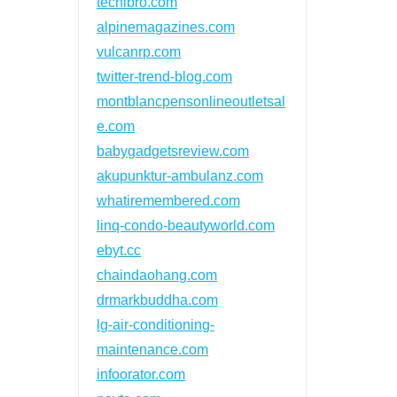
techibro.com
alpinemagazines.com
vulcanrp.com
twitter-trend-blog.com
montblancpensonlineoutletsal
e.com
babygadgetsreview.com
akupunktur-ambulanz.com
whatiremembered.com
linq-condo-beautyworld.com
ebyt.cc
chaindaohang.com
drmarkbuddha.com
lg-air-conditioning-
maintenance.com
infoorator.com