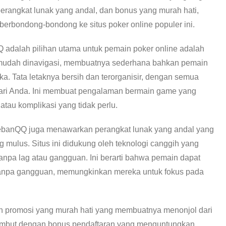
rangkat lunak yang andal, dan bonus yang murah hati,
erbondong-bondong ke situs poker online populer ini.
adalah pilihan utama untuk pemain poker online adalah
 mudah dinavigasi, membuatnya sederhana bahkan pemain
. Tata letaknya bersih dan terorganisir, dengan semua
g jari Anda. Ini membuat pengalaman bermain game yang
au komplikasi yang tidak perlu.
ebanQQ juga menawarkan perangkat lunak yang andal yang
ulus. Situs ini didukung oleh teknologi canggih yang
npa lag atau gangguan. Ini berarti bahwa pemain dapat
 tanpa gangguan, memungkinkan mereka untuk fokus pada
 promosi yang murah hati yang membuatnya menonjol dari
isambut dengan bonus pendaftaran yang menguntungkan,