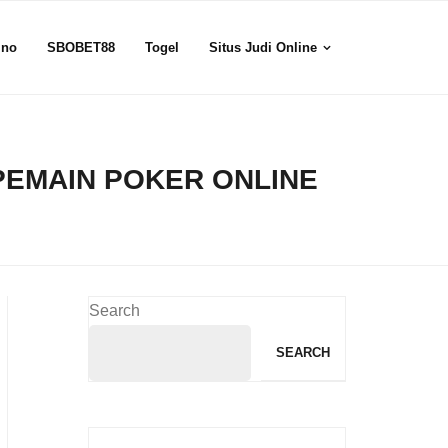
ino
SBOBET88
Togel
Situs Judi Online
PEMAIN POKER ONLINE
Search
SEARCH