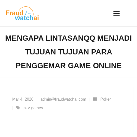
Skip
to
content
MENGAPA LINTASANQQ MENJADI
TUJUAN TUJUAN PARA
PENGGEMAR GAME ONLINE
Mar 4, 2026
admin@fraudwatchai.com
Poker
pkv games