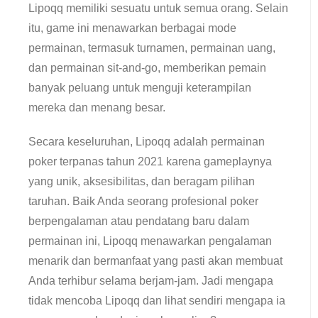
Lipoqq memiliki sesuatu untuk semua orang. Selain
itu, game ini menawarkan berbagai mode
permainan, termasuk turnamen, permainan uang,
dan permainan sit-and-go, memberikan pemain
banyak peluang untuk menguji keterampilan
mereka dan menang besar.
Secara keseluruhan, Lipoqq adalah permainan
poker terpanas tahun 2021 karena gameplaynya
yang unik, aksesibilitas, dan beragam pilihan
taruhan. Baik Anda seorang profesional poker
berpengalaman atau pendatang baru dalam
permainan ini, Lipoqq menawarkan pengalaman
menarik dan bermanfaat yang pasti akan membuat
Anda terhibur selama berjam-jam. Jadi mengapa
tidak mencoba Lipoqq dan lihat sendiri mengapa ia