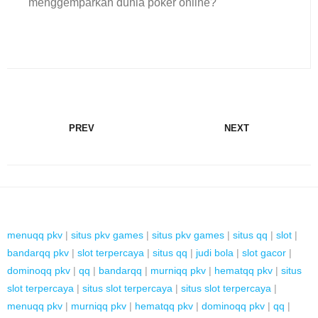
menggemparkan dunia poker online?
PREV
NEXT
menuqq pkv
|
situs pkv games
|
situs pkv games
|
situs qq
|
slot
|
bandarqq pkv
|
slot terpercaya
|
situs qq
|
judi bola
|
slot gacor
|
dominoqq pkv
|
qq
|
bandarqq
|
murniqq pkv
|
hematqq pkv
|
situs
slot terpercaya
|
situs slot terpercaya
|
situs slot terpercaya
|
menuqq pkv
|
murniqq pkv
|
hematqq pkv
|
dominoqq pkv
|
qq
|