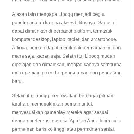
Alasan lain mengapa Lipoqq menjadi begitu
populer adalah karena aksesibilitasnya. Game ini
dapat dimainkan di berbagai platform, termasuk
komputer desktop, laptop, tablet, dan smartphone.
Artinya, pemain dapat menikmati permainan ini dari
mana saja, kapan saja. Selain itu, Lipoqq mudah
dipelajari dan dimainkan, menjadikannya sempurna
untuk pemain poker berpengalaman dan pendatang
baru.
Selain itu, Lipoqq menawarkan berbagai pilihan
taruhan, memungkinkan pemain untuk
menyesuaikan gameplay mereka agar sesuai
dengan preferensi mereka. Apakah Anda lebih suka
permainan berisiko tinggi atau permainan santai,