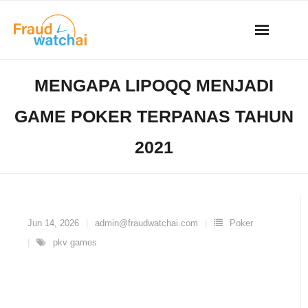
Skip
to
content
MENGAPA LIPOQQ MENJADI
GAME POKER TERPANAS TAHUN
2021
Jun 14, 2026
admin@fraudwatchai.com
Poker
pkv games