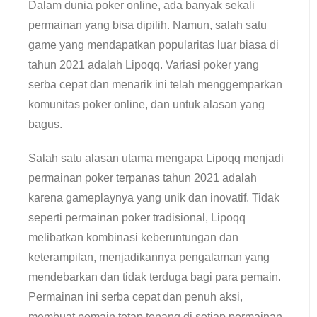
Dalam dunia poker online, ada banyak sekali
permainan yang bisa dipilih. Namun, salah satu
game yang mendapatkan popularitas luar biasa di
tahun 2021 adalah Lipoqq. Variasi poker yang
serba cepat dan menarik ini telah menggemparkan
komunitas poker online, dan untuk alasan yang
bagus.
Salah satu alasan utama mengapa Lipoqq menjadi
permainan poker terpanas tahun 2021 adalah
karena gameplaynya yang unik dan inovatif. Tidak
seperti permainan poker tradisional, Lipoqq
melibatkan kombinasi keberuntungan dan
keterampilan, menjadikannya pengalaman yang
mendebarkan dan tidak terduga bagi para pemain.
Permainan ini serba cepat dan penuh aksi,
membuat pemain tetap tenang di setiap permainan.