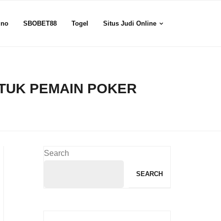
ino
SBOBET88
Togel
Situs Judi Online
TUK PEMAIN POKER
Search
SEARCH