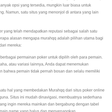
anyak opsi yang tersedia, mungkin luar biasa untuk
. Namun, satu situs yang menonjol di antara yang lain
er yang telah mendapatkan reputasi sebagai salah satu
berapa alasan mengapa murahqq adalah pilihan utama bagi
dari mereka:
erbagai permainan poker untuk dipilih oleh para pemain.
ha, atau variasi lainnya, Anda dapat menemukan
an bahwa pemain tidak pernah bosan dan selalu memiliki
atu hal yang membedakan Murahqq dari situs poker online
una. Situs ini mudah dinavigasi, membuatnya sederhana
ang ingin mereka mainkan dan bergabung dengan tabel
rmain game yang halus dan menyenangkan.