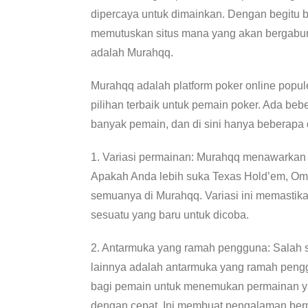
dipercaya untuk dimainkan. Dengan begitu b
memutuskan situs mana yang akan bergabung
adalah Murahqq.
Murahqq adalah platform poker online popul
pilihan terbaik untuk pemain poker. Ada be
banyak pemain, dan di sini hanya beberapa 
1. Variasi permainan: Murahqq menawarkan b
Apakah Anda lebih suka Texas Hold’em, Oma
semuanya di Murahqq. Variasi ini memastik
sesuatu yang baru untuk dicoba.
2. Antarmuka yang ramah pengguna: Salah s
lainnya adalah antarmuka yang ramah pengg
bagi pemain untuk menemukan permainan y
dengan cepat. Ini membuat pengalaman be