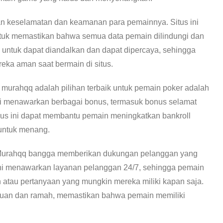
n keselamatan dan keamanan para pemainnya. Situs ini
ntuk memastikan bahwa semua data pemain dilindungi dan
i untuk dapat diandalkan dan dapat dipercaya, sehingga
ka aman saat bermain di situs.
murahqq adalah pilihan terbaik untuk pemain poker adalah
ini menawarkan berbagai bonus, termasuk bonus selamat
nus ini dapat membantu pemain meningkatkan bankroll
untuk menang.
 Murahqq bangga memberikan dukungan pelanggan yang
ini menawarkan layanan pelanggan 24/7, sehingga pemain
atau pertanyaan yang mungkin mereka miliki kapan saja.
huan dan ramah, memastikan bahwa pemain memiliki