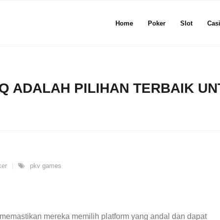
Home
Poker
Slot
Cas
 ADALAH PILIHAN TERBAIK UN
ker
pkv games
n memastikan mereka memilih platform yang andal dan dapat