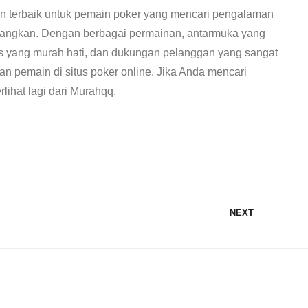
n terbaik untuk pemain poker yang mencari pengalaman
nangkan. Dengan berbagai permainan, antarmuka yang
s yang murah hati, dan dukungan pelanggan yang sangat
n pemain di situs poker online. Jika Anda mencari
lihat lagi dari Murahqq.
NEXT