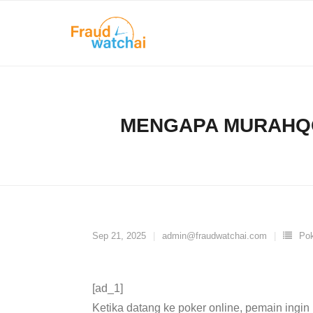
Skip
to
content
MENGAPA MURAHQQ
Sep 21, 2025
admin@fraudwatchai.com
Po
[ad_1]
Ketika datang ke poker online, pemain ingi