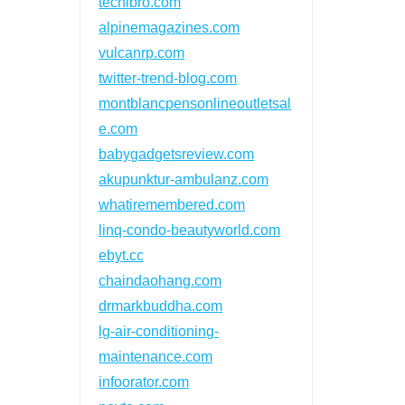
techibro.com
alpinemagazines.com
vulcanrp.com
twitter-trend-blog.com
montblancpensonlineoutletsal
e.com
babygadgetsreview.com
akupunktur-ambulanz.com
whatiremembered.com
linq-condo-beautyworld.com
ebyt.cc
chaindaohang.com
drmarkbuddha.com
lg-air-conditioning-
maintenance.com
infoorator.com