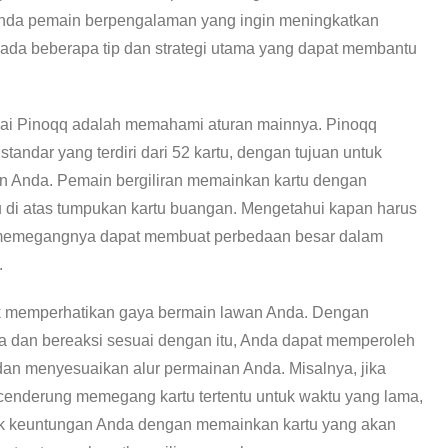
nda pemain berpengalaman yang ingin meningkatkan
ada beberapa tip dan strategi utama yang dapat membantu
sai Pinoqq adalah memahami aturan mainnya. Pinoqq
andar yang terdiri dari 52 kartu, dengan tujuan untuk
 Anda. Pemain bergiliran memainkan kartu dengan
u di atas tumpukan kartu buangan. Mengetahui kapan harus
s memegangnya dapat membuat perbedaan besar dalam
.
uk memperhatikan gaya bermain lawan Anda. Dengan
 dan bereaksi sesuai dengan itu, Anda dapat memperoleh
dan menyesuaikan alur permainan Anda. Misalnya, jika
enderung memegang kartu tertentu untuk waktu yang lama,
uk keuntungan Anda dengan memainkan kartu yang akan