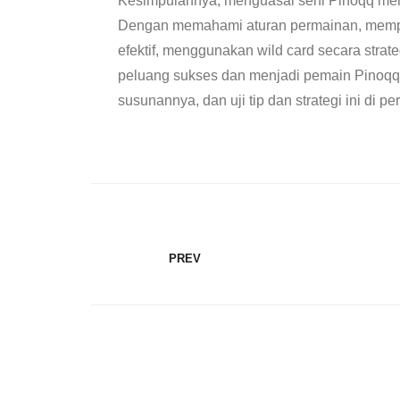
Kesimpulannya, menguasai seni Pinoqq memb
Dengan memahami aturan permainan, mempe
efektif, menggunakan wild card secara strate
peluang sukses dan menjadi pemain Pinoqq 
susunannya, dan uji tip dan strategi ini di 
PREV