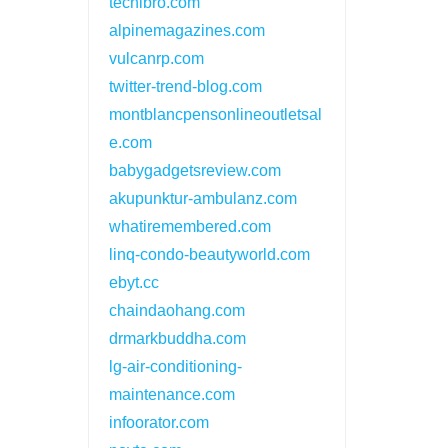
techibro.com
alpinemagazines.com
vulcanrp.com
twitter-trend-blog.com
montblancpensonlineoutletsal
e.com
babygadgetsreview.com
akupunktur-ambulanz.com
whatiremembered.com
linq-condo-beautyworld.com
ebyt.cc
chaindaohang.com
drmarkbuddha.com
lg-air-conditioning-
maintenance.com
infoorator.com