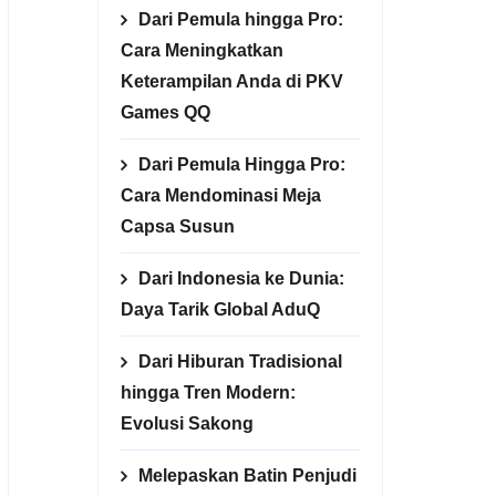
Dari Pemula hingga Pro:
Cara Meningkatkan
Keterampilan Anda di PKV
Games QQ
Dari Pemula Hingga Pro:
Cara Mendominasi Meja
Capsa Susun
Dari Indonesia ke Dunia:
Daya Tarik Global AduQ
Dari Hiburan Tradisional
hingga Tren Modern:
Evolusi Sakong
Melepaskan Batin Penjudi