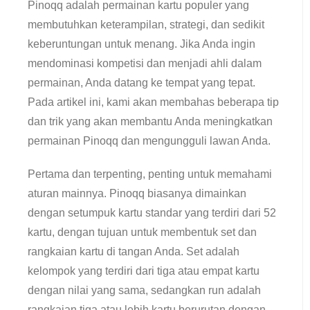
Pinoqq adalah permainan kartu populer yang
membutuhkan keterampilan, strategi, dan sedikit
keberuntungan untuk menang. Jika Anda ingin
mendominasi kompetisi dan menjadi ahli dalam
permainan, Anda datang ke tempat yang tepat.
Pada artikel ini, kami akan membahas beberapa tip
dan trik yang akan membantu Anda meningkatkan
permainan Pinoqq dan mengungguli lawan Anda.
Pertama dan terpenting, penting untuk memahami
aturan mainnya. Pinoqq biasanya dimainkan
dengan setumpuk kartu standar yang terdiri dari 52
kartu, dengan tujuan untuk membentuk set dan
rangkaian kartu di tangan Anda. Set adalah
kelompok yang terdiri dari tiga atau empat kartu
dengan nilai yang sama, sedangkan run adalah
rangkaian tiga atau lebih kartu berurutan dengan