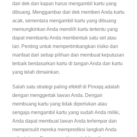
dari dek dan kapan harus mengambil kartu yang
dibuang. Menggambar dari dek memberi Anda kartu
acak, sementara mengambil kartu yang dibuang
memungkinkan Anda memilih kartu tertentu yang
dapat membantu Anda membentuk satu set atau
lari. Penting untuk mempertimbangkan risiko dan
manfaat dari setiap pilihan dan membuat keputusan
terbaik berdasarkan kartu di tangan Anda dan kartu
yang telah dimainkan.
Salah satu strategi paling efektif di Pinoqq adalah
dengan menggertak lawan Anda. Dengan
membuang kartu yang tidak diperlukan atau
sengaja mengambil kartu yang sudah Anda miliki,
Anda dapat membuat lawan Anda terlempar dan
mempersulit mereka memprediksi langkah Anda