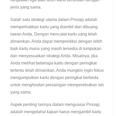
jenis yang sama.
Salah satu strategi utama dalam Pinoqq adalah
memperhatikan kartu yang diambil dan dibuang
lawan Anda. Dengan mencatat kartu yang telah
dimainkan, Anda dapat memprediksi dengan lebih
baik kartu mana yang masih tersedia di tumpukan
dan menyesuaikan strategi Anda. Misalnya, jika
Anda melihat beberapa kartu dengan peringkat
tertentu telah dimainkan, Anda mungkin ingin fokus
mengumpulkan kartu dengan peringkat berbeda
untuk menghindari persaingan memperebutkan set
yang sama.
Aspek penting lainnya dalam menguasai Pinoqq
adalah mengetahui kapan harus mengambil kartu