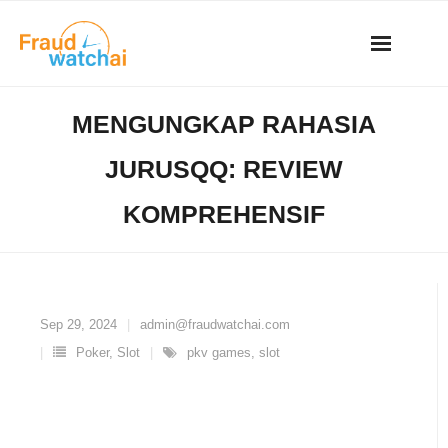
Skip
to
content
MENGUNGKAP RAHASIA
JURUSQQ: REVIEW
KOMPREHENSIF
Sep 29, 2024
admin@fraudwatchai.com
Poker
,
Slot
pkv games
,
slot