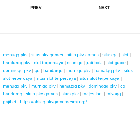
PREV
NEXT
menuqq pkv
|
situs pkv games
|
situs pkv games
|
situs qq
|
slot
|
bandarqq pkv
|
slot terpercaya
|
situs qq
|
judi bola
|
slot gacor
|
dominoqq pkv
|
qq
|
bandarqq
|
murniqq pkv
|
hematqq pkv
|
situs
slot terpercaya
|
situs slot terpercaya
|
situs slot terpercaya
|
menuqq pkv
|
murniqq pkv
|
hematqq pkv
|
dominoqq pkv
|
qq
|
bandarqq
|
situs pkv games
|
situs pkv
|
majestibet
|
miyaqq
|
gajibet
|
https://ahliqq.pkvgamesresmi.org/