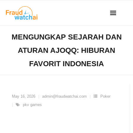
Skip
to
content
MENGUNGKAP SEJARAH DAN
ATURAN AJOQQ: HIBURAN
FAVORIT INDONESIA
May 16, 2026
admin@fraudwatchai.com
Poker
pkv games