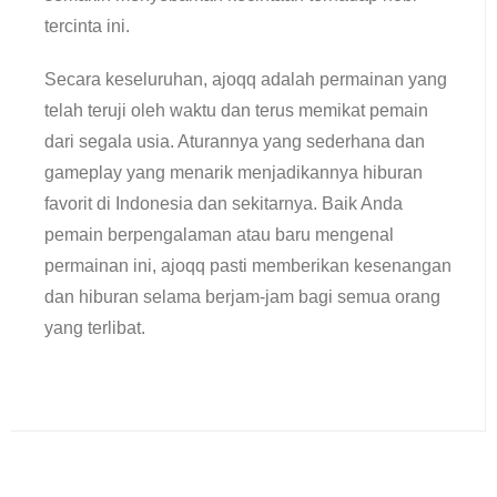
tercinta ini.
Secara keseluruhan, ajoqq adalah permainan yang
telah teruji oleh waktu dan terus memikat pemain
dari segala usia. Aturannya yang sederhana dan
gameplay yang menarik menjadikannya hiburan
favorit di Indonesia dan sekitarnya. Baik Anda
pemain berpengalaman atau baru mengenal
permainan ini, ajoqq pasti memberikan kesenangan
dan hiburan selama berjam-jam bagi semua orang
yang terlibat.