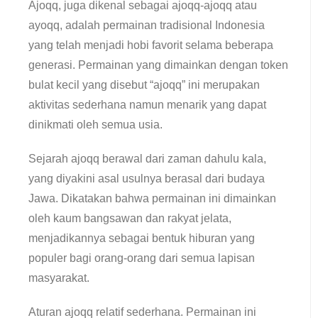
Ajoqq, juga dikenal sebagai ajoqq-ajoqq atau
ayoqq, adalah permainan tradisional Indonesia
yang telah menjadi hobi favorit selama beberapa
generasi. Permainan yang dimainkan dengan token
bulat kecil yang disebut “ajoqq” ini merupakan
aktivitas sederhana namun menarik yang dapat
dinikmati oleh semua usia.
Sejarah ajoqq berawal dari zaman dahulu kala,
yang diyakini asal usulnya berasal dari budaya
Jawa. Dikatakan bahwa permainan ini dimainkan
oleh kaum bangsawan dan rakyat jelata,
menjadikannya sebagai bentuk hiburan yang
populer bagi orang-orang dari semua lapisan
masyarakat.
Aturan ajoqq relatif sederhana. Permainan ini