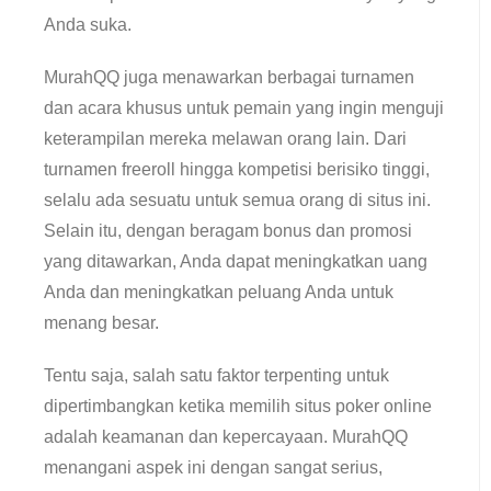
Anda suka.
MurahQQ juga menawarkan berbagai turnamen
dan acara khusus untuk pemain yang ingin menguji
keterampilan mereka melawan orang lain. Dari
turnamen freeroll hingga kompetisi berisiko tinggi,
selalu ada sesuatu untuk semua orang di situs ini.
Selain itu, dengan beragam bonus dan promosi
yang ditawarkan, Anda dapat meningkatkan uang
Anda dan meningkatkan peluang Anda untuk
menang besar.
Tentu saja, salah satu faktor terpenting untuk
dipertimbangkan ketika memilih situs poker online
adalah keamanan dan kepercayaan. MurahQQ
menangani aspek ini dengan sangat serius,