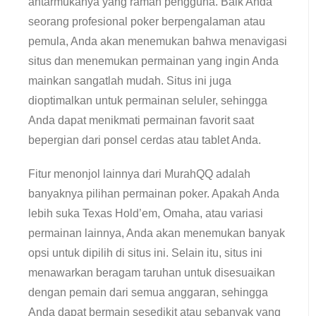
antarmukanya yang ramah pengguna. Baik Anda
seorang profesional poker berpengalaman atau
pemula, Anda akan menemukan bahwa menavigasi
situs dan menemukan permainan yang ingin Anda
mainkan sangatlah mudah. Situs ini juga
dioptimalkan untuk permainan seluler, sehingga
Anda dapat menikmati permainan favorit saat
bepergian dari ponsel cerdas atau tablet Anda.
Fitur menonjol lainnya dari MurahQQ adalah
banyaknya pilihan permainan poker. Apakah Anda
lebih suka Texas Hold’em, Omaha, atau variasi
permainan lainnya, Anda akan menemukan banyak
opsi untuk dipilih di situs ini. Selain itu, situs ini
menawarkan beragam taruhan untuk disesuaikan
dengan pemain dari semua anggaran, sehingga
Anda dapat bermain sesedikit atau sebanyak yang